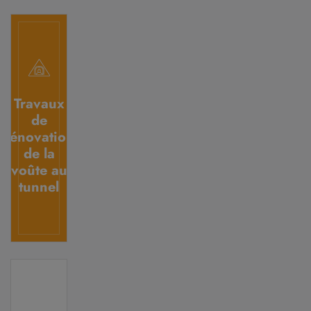
Travaux
de
rénovation
de la
voûte au
tunnel