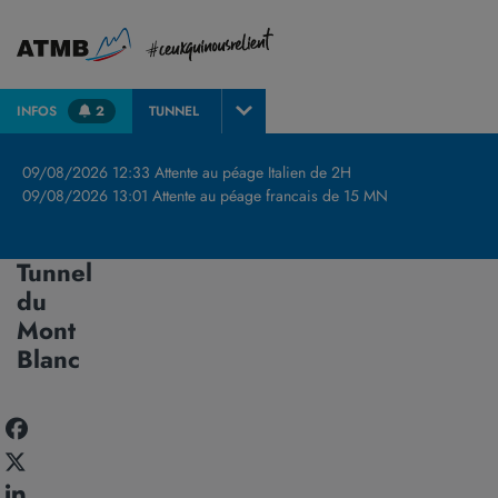
INFOS
2
TUNNEL
Accueil
Nos travaux
Travaux au Tunnel du Mont Blanc
09/08/2026 12:33 Attente au péage Italien de 2H
09/08/2026 13:01 Attente au péage francais de 15 MN
Travaux
au
Tunnel
du
Mont
Blanc