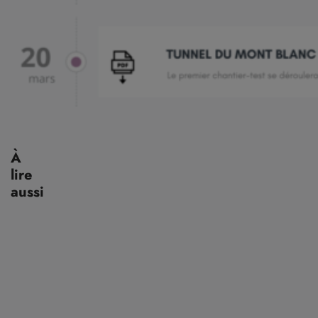
À
lire
aussi