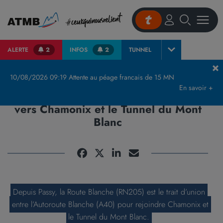
ALERTE
2
INFOS
2
TUNNEL
Accueil
Connaitre ATMB
Qui est ATMB ?
Route Blanche RN205 : voie d’accès vers Chamonix et le Tunnel du Mont Blanc
10/08/2026 09:19 Attente au péage francais de 15 MN
En savoir +
Route Blanche RN205 : voie d'accès
vers Chamonix et le Tunnel du Mont
Blanc
Depuis Passy, la Route Blanche (RN205) est le trait d’union
entre l’Autoroute Blanche (A40) pour rejoindre Chamonix et
le Tunnel du Mont Blanc.