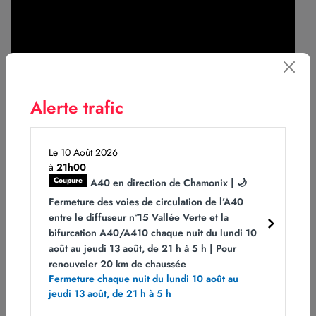
Alerte trafic
Le 10 Août 2026
à
21h00
Coupure
A40 en direction de Chamonix | 🌙
Fermeture des voies de circulation de l’A40
La maintenance et le contrôle du
entre le diffuseur n°15 Vallée Verte et la
bifurcation A40/A410 chaque nuit du lundi 10
risque rocheux sur la RN205
août au jeudi 13 août, de 21 h à 5 h | Pour
renouveler 20 km de chaussée
Fermeture chaque nuit du lundi 10 août au
jeudi 13 août, de 21 h à 5 h
Longue de 20 km et culminant à près de 1 300