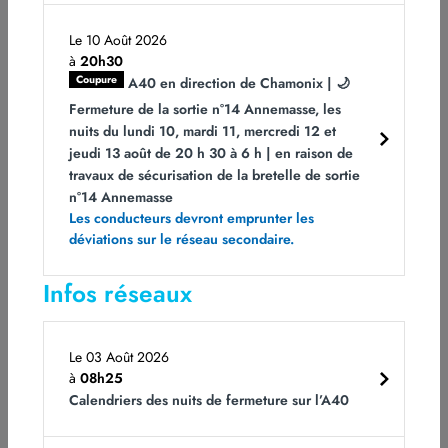
mètres d’altitude, la Route Blanche longe la paroi
rocheuse sur une dizaine de kilomètres. Elle fait
Le 10 Août 2026
donc l’objet d’une politique d’entretien et de
à
20h30
surveillance importante et spécifique au risque
Coupure
A40 en direction de Chamonix | 🌙
rocheux.
Fermeture de la sortie n°14 Annemasse, les
nuits du lundi 10, mardi 11, mercredi 12 et
Plus particulièrement, la descente des Egratz située
jeudi 13 août de 20 h 30 à 6 h | en raison de
à 800 mètres d’altitude sur la commune de Passy
travaux de sécurisation de la bretelle de sortie
entre les points kilométriques 15 et 18, fait l’objet
n°14 Annemasse
d’un dispositif de prévention particulier contre les
Les conducteurs devront emprunter les
déviations sur le réseau secondaire.
chutes de pierres :
En termes d’équipements :
Infos réseaux
22 000 m² de grillages et d’écrans pare-blocs
habillent la roche sur ce secteur depuis 2007;
Le 03 Août 2026
Une casquette en béton de 100 mètres de long
à
08h25
surplombe les 2 voies de la descente des Egratz
Calendriers des nuits de fermeture sur l’A40
depuis octobre 2013.