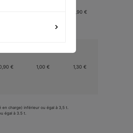
2,30 €
3,10 €
3,90 €
0,90 €
1,00 €
1,30 €
 en charge) inférieur ou égal à 3,5 t.
u égal à 3.5 t.