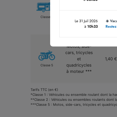
grands
utilitaires,
4,30 
camping-
Classe 2
Le 31 Juil 2026
☀️ Vac
cars**
à
10h33
Restez
Motos, side-
cars, tricycles
et
1,40 €
quadricycles
Classe 5
à moteur ***
Tarifs TTC (en €)
*Classe 1 : Véhicules ou ensemble roulant dont la hau
**Classe 2 : Véhicules ou ensembles roulants dont la 
***Classe 5 : Motos, side-cars, tricycles et quadricy