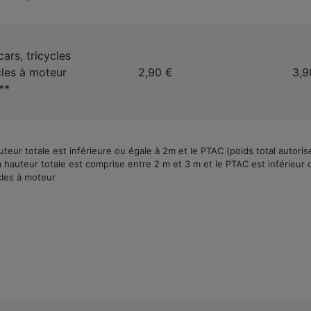
ars, tricycles
cles à moteur
2,90 €
3,9
**
teur totale est inférieure ou égale à 2m et le PTAC (poids total autorisé
hauteur totale est comprise entre 2 m et 3 m et le PTAC est inférieur o
cles à moteur