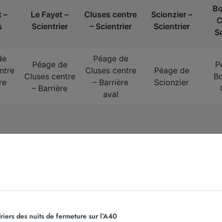
Bo
 –
Le Fayet –
Cluses centre
Scionzier –
C
s
Scientrier
– Scientrier
Scientrier
Sc
de
Péage de
Péage de
P
ntre
Cluses centre
Péage de
Cluses centre
Bo
re
– Barrière
Scionzier
– Barrière
t
aval
€
4,80 €
2,30 €
2,30 €
riers des nuits de fermeture sur l’A40