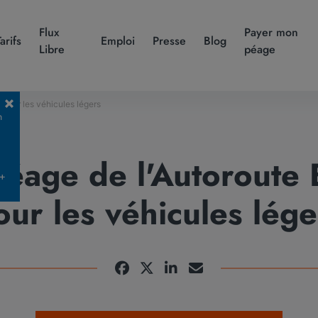
Flux
Payer mon
Tarifs
Emploi
Presse
Blog
Libre
péage
 pour les véhicules légers
n
 péage de l'Autoroute
 +
our les véhicules lége