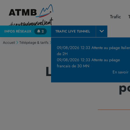
Trafic
INFOS
RÉSEAUX
2
TRAFIC LIVE
TUNNEL
Accueil
Télépéage & tarifs
Les tarifs de péage de l’Autoroute Blanche (A40)
09/08/2026 12:33 Attente au péage Italie
de 2H
09/08/2026 12:33 Attente au péage
Les tarifs de
francais de 30 MN
En savoir
p