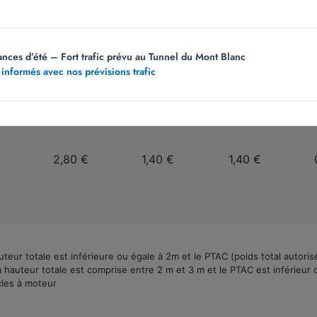
€
8,60 €
4,30 €
4,30 €
ances d’été – Fort trafic prévu au Tunnel du Mont Blanc
 informés avec nos prévisions trafic
2,80 €
1,40 €
1,40 €
teur totale est inférieure ou égale à 2m et le PTAC (poids total autorisé
hauteur totale est comprise entre 2 m et 3 m et le PTAC est inférieur o
cles à moteur