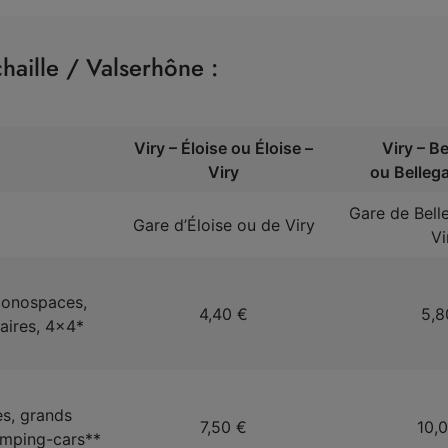
haille / Valserhône :
Viry – Éloise ou Éloise –
Viry – B
Viry
ou Bellega
Gare de Bell
Gare d’Éloise ou de Viry
Vi
monospaces,
4,40 €
5,8
itaires, 4×4*
s, grands
7,50 €
10,
camping-cars**