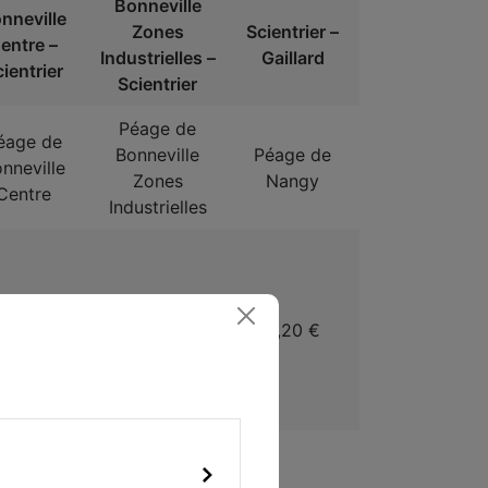
Bonneville
nneville
Zones
Scientrier –
entre –
Industrielles –
Gaillard
ientrier
Scientrier
Péage de
éage de
Bonneville
Péage de
nneville
Zones
Nangy
Centre
Industrielles
1,30 €
1,70 €
2,20 €