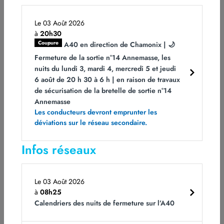
pour intervenir en protection du risque de
l’éventuelle présence d’amiante ;
Le 03 Août 2026
rabotage de précision
de la structure optimisée
à
20h30
à 26 cm au niveau de la clé de voûte ; en
Coupure
A40 en direction de Chamonix | 🌙
fonction de la nature et de la consistance des
Fermeture de la sortie n°14 Annemasse, les
matériaux à démolir, la démolition s’est
nuits du lundi 3, mardi 4, mercredi 5 et jeudi
effectuée en utilisant soit des fraises spécifiques
6 août de 20 h 30 à 6 h | en raison de travaux
de sécurisation de la bretelle de sortie n°14
(là où le béton était suffisant) soit un brise-
Annemasse
roche hydraulique (en présence de roche ou de
Les conducteurs devront emprunter les
boulons d’ancrage). Dans tous les cas,
déviations sur le réseau secondaire.
l’épaisseur démoli a dû être telle qu’elle ait
permis de créer de l’espace pour appliquer les
Infos réseaux
traitements ultérieurs à la voûte et pour
accueillir les éléments préfabriqués, sans
modifier le gabarit du tunnel,
Le 03 Août 2026
traitement des venues d’eau et consolidation
de
à
08h25
la voûte par projection de béton ;
Calendriers des nuits de fermeture sur l’A40
étanchéité
complète des piédroits et de la
voûte, consistant en la pose de trois différents