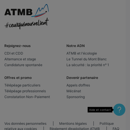
Rejoignez-nous
Notre ADN
CDI et CDD
ATMB et l'écologie
Alternance et stage
Le Tunnel du Mont Blanc
Candidature spontanée
La sécurité : la priorité n° 1
Offres et promo
Devenir partenaire
Télépéage particuliers
Appels d’offres
Télépéage professionnels
Mécénat
Constatation Non-Paiement
Sponsoring
Aide et contact
Vos données personnelles
Mentions légales
Politique
relative aux cookies
Règlement d’exploitation ATMB
FAQ