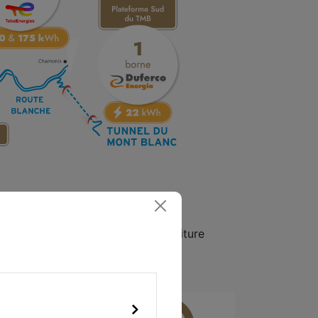
 permettront de
recharger
votre voiture