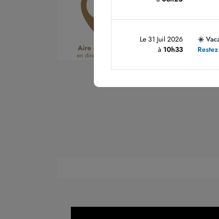
Le 31 Juil 2026
☀️ Vac
à
10h33
Restez