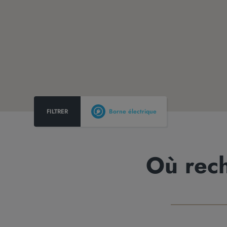
FILTRER
Borne électrique
Où rech