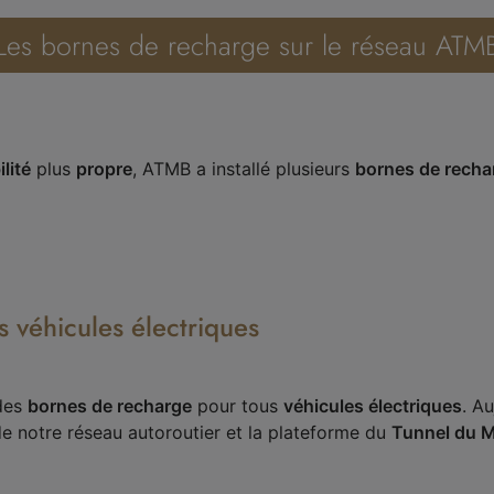
Les bornes de recharge sur le réseau ATM
lité
plus
propre
, ATMB a installé plusieurs
bornes de recha
 véhicules électriques
 des
bornes de recharge
pour tous
véhicules électriques
. A
e notre réseau autoroutier et la plateforme du
Tunnel du M