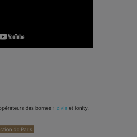
 opérateurs des bornes :
Izivia
et Ionity.
ection de Paris.