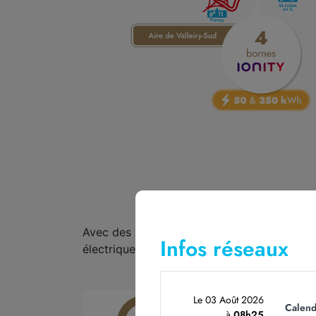
Avec des puissances de borne allant de
50
Infos réseaux
électrique rapidement.
Le 03 Août 2026
Calend
à
08h25