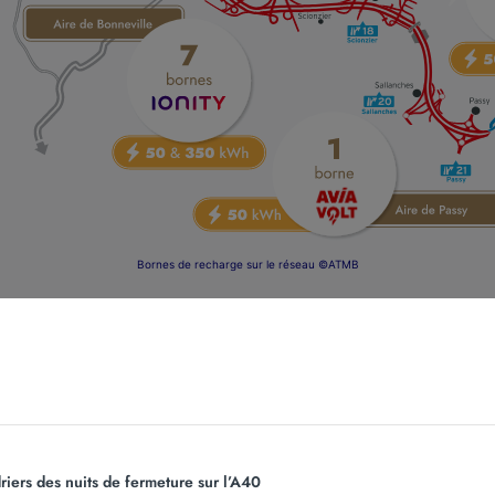
Bornes de recharge sur le réseau ©ATMB
 à 350 kWh
, ces bornes, mises à disposition de tous, vous
riers des nuits de fermeture sur l’A40