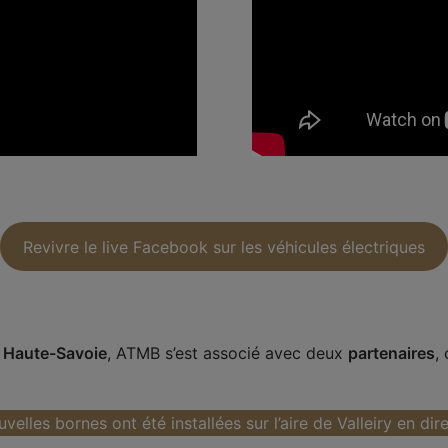
Revivre le live Facebook sur les véhicules électriques
n
Haute-Savoie
, ATMB s’est associé avec deux
partenaires
,
elles bornes ont été installées sur l’aire de Valleiry en dir