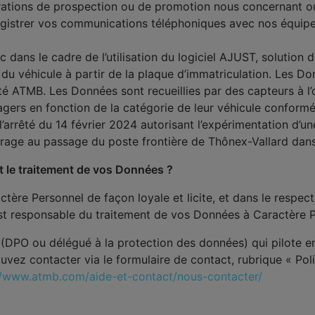
érations de prospection ou de promotion nous concernant o
istrer vos communications téléphoniques avec nos équipes
ic dans le cadre de l’utilisation du logiciel AJUST, solutio
 véhicule à partir de la plaque d’immatriculation. Les Donné
été ATMB. Les Données sont recueillies par des capteurs à 
agers en fonction de la catégorie de leur véhicule conformé
l’arrêté du 14 février 2024 autorisant l’expérimentation d’un
turage au passage du poste frontière de Thônex-Vallard dan
t le traitement de vos Données ?
tère Personnel de façon loyale et licite, et dans le respe
t responsable du traitement de vos Données à Caractère 
(DPO ou délégué à la protection des données) qui pilote e
uvez contacter via le formulaire de contact, rubrique « Po
//www.atmb.com/aide-et-contact/nous-contacter/