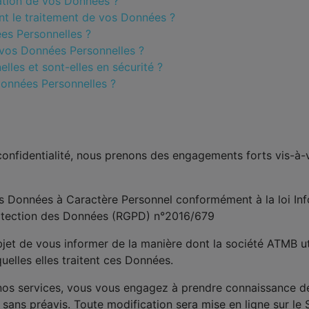
isation de vos Données ?
ent le traitement de vos Données ?
ées Personnelles ?
 vos Données Personnelles ?
les et sont-elles en sécurité ?
Données Personnelles ?
confidentialité, nous prenons des engagements forts vis-à-
vos Données à Caractère Personnel conformément à la loi Inf
rotection des Données (RGPD) n°2016/679
bjet de vous informer de la manière dont la société ATMB u
uelles elles traitent ces Données.
 nos services, vous vous engagez à prendre connaissance de 
sans préavis. Toute modification sera mise en ligne sur le 