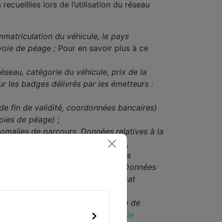
cueillies lors de l’utilisation du réseau
matriculation du véhicule, le pays
 voie de péage ;
Pour en savoir plus à ce
éseau, catégorie du véhicule, prix de la
r les badges délivrés par les émetteurs :
de fin de validité, coordonnées bancaires)
voies de péage)
;
omalies de parcours, Données relatives à la
 au conducteur (identité, adresse,
ème d’Immatriculation des Véhicules
ricule de l’agent verbalisateur) et Données
ualité de propriétaire du certificat
urage au passage du poste frontière de
ments des Données liées à la voie de