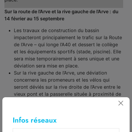
Sur la route de l’Arve et la rive gauche de l’Arve :
du
14 février au 15 septembre
Les travaux de construction du bassin
impacteront principalement le trafic sur la Route
de l’Arve – qui longe l’A40 et dessert le collège
et les équipements sportifs (stade, piscine). Elle
sera mise temporairement à sens unique et une
déviation sera mise en place.
Sur la rive gauche de l’Arve, une déviation
concernera les promeneurs et les vélos qui
seront déviés sur la rive droite de l’Arve entre le
vieux pont et la passerelle située à proximité de
la STEP.
Consulter le site internet dédié à ces travaux qui
Infos réseaux
présente à date tous les aménagements de
circulation en cours et à venir :
Travaux à Sallanches