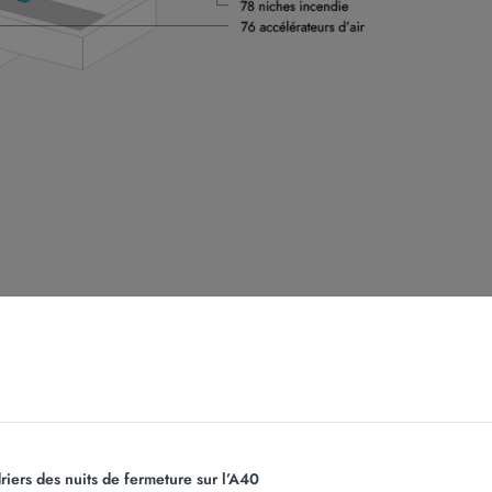
&
es
fréq
le po
riers des nuits de fermeture sur l’A40