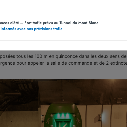
re relayées directement sur les autoradios des conducteurs.
ances d’été – Fort trafic prévu au Tunnel du Mont Blanc
 informés avec nos prévisions trafic
ccidents, incendie
sposées tous les 100 m en quinconce dans les deux sens de 
urgence pour appeler la salle de commande et de 2 extincte