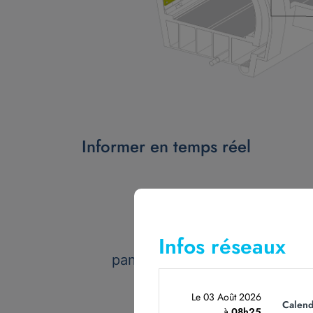
Informer en temps réel
20
Infos réseaux
panneaux lumineux à messag
variables
Le 03 Août 2026
Calend
à
08h25