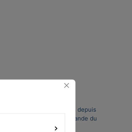
12
uences FM sont commandés depuis
ste de contrôle et de commande du
tunnel.