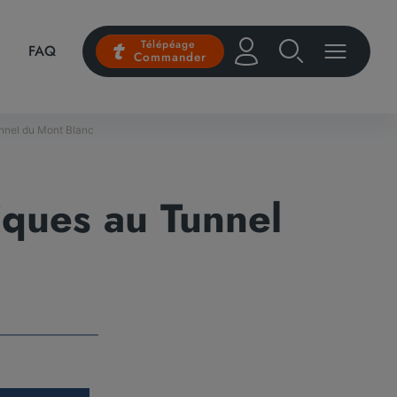
Télépéage
FAQ
Commander
nnel du Mont Blanc
ques au Tunnel