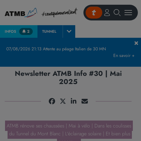
INFOS
2
TUNNEL
Accueil
Actualités et presse
Actualités
Newsletter ATMB Info #30 | Mai 2025
07/08/2026 21:13 Attente au péage Italien de 30 MN
En savoir +
Newsletter ATMB Info #30 | Mai
2025
ATMB rénove ses chaussées | Mai à vélo | Dans les coulisses
du Tunnel du Mont Blanc | L'éclairage solaire | Et bien plus