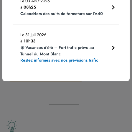
Le 03 Août 2026
à
08h25
Calendriers des nuits de fermeture sur l’A40
Sur l’autoroute, des zones doivent rester éclairées la
nuit pour des raisons de sécurité : les échangeurs,
les aires de repos, les gares de péage.
Le 31 Juil 2026
à
10h33
Progressivement, ATMB remplace les anciennes
☀️ Vacances d’été – Fort trafic prévu au
technologies d’éclairage par des systèmes
Tunnel du Mont Blanc
autonomes 100 % solaires.
Restez informés avec nos prévisions trafic
Les atouts du 100 % solaire