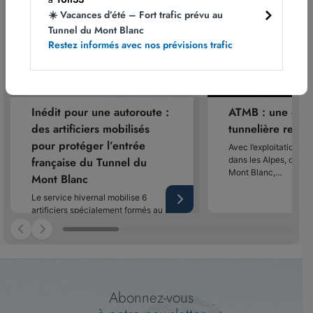
☀️ Vacances d’été – Fort trafic prévu au
Tunnel du Mont Blanc
Restez informés avec nos prévisions trafic
Inédit pour une autoroute :
ATMB : une expe
des artificiers mobilisés
tunnelière reco
pour protéger l’entrée
Avec l’exploitation de
française du Tunnel du
dans les Alpes, dont 
Mont Blanc,…
Mont Blanc
Le service hivernal mobilise 6
artificiers spécialement formés au
déclenchement préventif des
avalanches sur…
Abonnez-vous