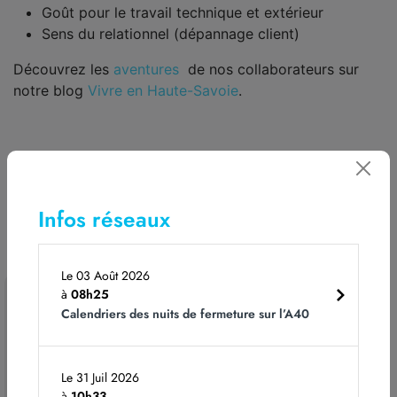
Goût pour le travail technique et extérieur
Sens du relationnel (dépannage client)
Découvrez les
aventures
de nos collaborateurs sur
notre blog
Vivre en Haute-Savoie
.
Découvrir les autres métiers d’ATMB
Infos réseaux
Le 03 Août 2026
à
08h25
À lire aussi
Calendriers des nuits de fermeture sur l’A40
Le 31 Juil 2026
à
10h33