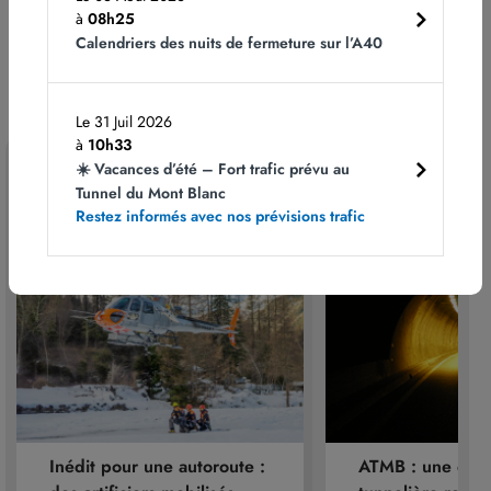
à
08h25
Découvrir les autres métiers d’ATMB
Calendriers des nuits de fermeture sur l’A40
Le 31 Juil 2026
à
10h33
À lire aussi
☀️ Vacances d’été – Fort trafic prévu au
Tunnel du Mont Blanc
Restez informés avec nos prévisions trafic
Inédit pour une autoroute :
ATMB : une expe