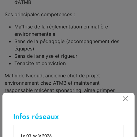
d’ATMB
Ses principales compétences :
Maîtrise de la réglementation en matière
environnementale
Sens de la pédagogie (accompagnement des
équipes)
Sens de l’analyse et rigueur
Ténacité et conviction
Mathilde Nicoud, ancienne chef de projet
environnement chez ATMB et maintenant
responsable mécénat sponsoring, aime grimper
les
cascades de glace au Val Montjoie
. Rendez-vous
sur notre blog
Vivre en Haute-Savoie
pour en
découvrir davantage.
Infos réseaux
Le 03 Août 2026