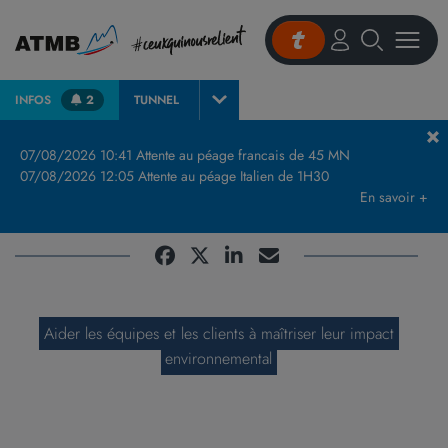
INFOS
2
TUNNEL
Accueil
Connaitre ATMB
90 métiers
Accompagner chaque métier
Chef
07/08/2026 10:41 Attente au péage francais de 45 MN
07/08/2026 12:05 Attente au péage Italien de 1H30
Chef de projet environnemental
En savoir +
Aider les équipes et les clients à maîtriser leur impact
environnemental