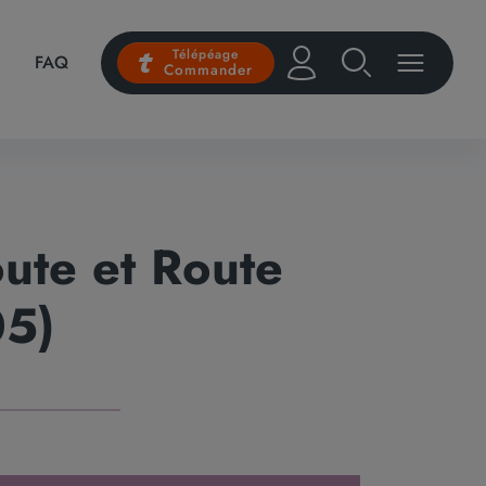
Télépéage
FAQ
Commander
oute et Route
05)