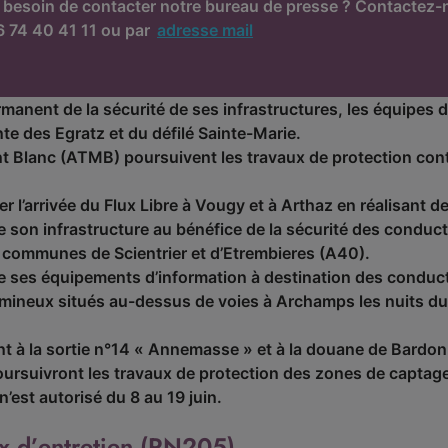
 besoin de contacter notre bureau de presse ? Contactez-n
6 74 40 41 11 ou par
adresse mail
manent de la sécurité de ses infrastructures, les équipes 
te des Egratz et du défilé Sainte-Marie.
t Blanc (ATMB) poursuivent les travaux de protection cont
r l’arrivée du Flux Libre à Vougy et à Arthaz en réalisant 
de son infrastructure au bénéfice de la sécurité des cond
 communes de Scientrier et d’Etrembieres (A40).
 de ses équipements d’information à destination des condu
eux situés au-dessus de voies à Archamps les nuits du lu
t à la sortie n°14 « Annemasse » et à la douane de Bardon
ursuivront les travaux de protection des zones de captage
n’est autorisé du 8 au 19 juin.
ux d’entretien (RN205)