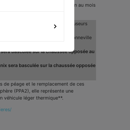
e fermeture par sens de circulation au mois
ion de Genève/Mâcon entre les diffuseurs
nzier sera également fermée.
e Chamonix entre les diffuseurs Bonneville
on sera basculée sur la chaussée opposée au
monix sera basculée sur la chaussée opposée
res de péage et le remplacement de ces
sphère (PPA2), elle représente une
n véhicule léger thermique**.
ieres/