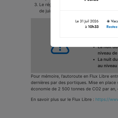
Le réglage des équipements du portique
de juin.
Le 31 Juil 2026
☀️ Vac
La nuit du
à
10h33
Restez
Cluses n°1
La nuit du
Zones Indu
La nuit du
niveau de
La nuit du
au niveau
Pour mémoire, l’autoroute en Flux Libre ent
dernières par des portiques. Mise en place s
économie de 2 500 tonnes de CO2 par an, ce
En savoir plus sur le Flux Libre :
https://ww