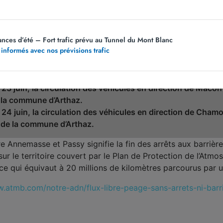
 permettant les tests préparatoires, nécessitant une nuit d
ances d’été – Fort trafic prévu au Tunnel du Mont Blanc
 mercredi 3 juin, de 21 h à 5 h
, l’A40 sera fermée en direct
 informés avec nos prévisions trafic
9 et Bonneville Zones Industrielles n°17. L’entrée n°18 Scio
 jeudi 4 juin, de 21 h à 5 h
, l’A40 sera fermée en direction d
strielles n°17 et Cluses n°19.
 23 juin, la circulation des véhicules en direction de Mâc
 la commune d’Arthaz.
 24 juin, la circulation des véhicules en direction de Cha
 de la commune d’Arthaz.
re Annemasse et Passy signifie la fin des arrêts aux barriè
ur le territoire couvert par le Plan de Protection de l’Atmo
 qui équivaut à 20 millions de kilomètres parcourus par u
w.atmb.com/notre-adn/flux-libre-peage-sans-arrets-ni-barr