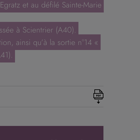
Egratz et au défilé Sainte-Marie
sée à Scientrier (A40).
on, ainsi qu’à la sortie n°14 «
41).