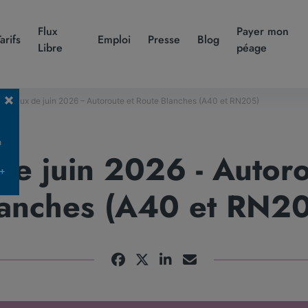
Flux
Payer mon
Tarifs
Emploi
Presse
Blog
Libre
péage
 travaux de juin 2026 – Autoroute et Route Blanches (A40 et RN205)
n
de juin 2026 - Autor
 +
anches (A40 et RN2