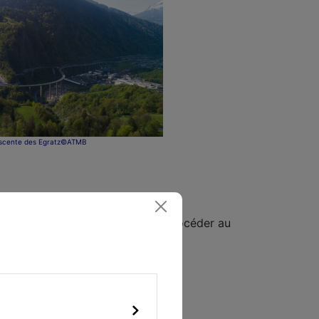
scente des Egratz©ATMB
commune de Vougy et d’Arthaz de procéder au