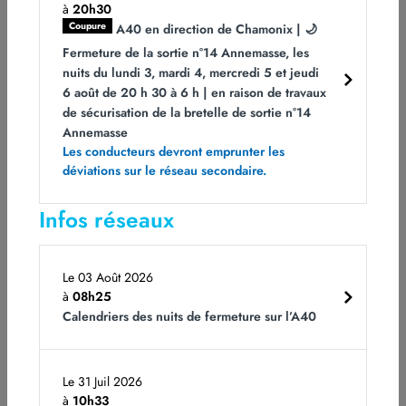
à
20h30
Vuache (A40)
Coupure
A40 en direction de Chamonix | 🌙
Fermeture de la sortie n°14 Annemasse, les
nuits du lundi 3, mardi 4, mercredi 5 et jeudi
6 août de 20 h 30 à 6 h | en raison de travaux
de sécurisation de la bretelle de sortie n°14
Annemasse
Les conducteurs devront emprunter les
déviations sur le réseau secondaire.
Infos réseaux
Le 03 Août 2026
à
08h25
© ATMB
Calendriers des nuits de fermeture sur l’A40
Du lundi 5 octobre de 6 h au vendredi 9 octobre à 10
h,
les équipes d’ATMB réaliseront des travaux de
rénovation dans le tunnel du Vuache et notamment
Le 31 Juil 2026
le drainage sous la chaussée. Afin d’effectuer les
à
10h33