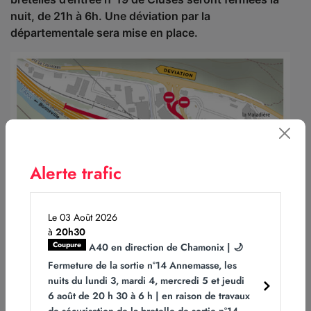
nuit, de 21h à 6h. Une déviation par la
départementale sera mise en place.
Alerte trafic
Le 03 Août 2026
à
20h30
Coupure
A40 en direction de Chamonix | 🌙
© ATMB
Fermeture de la sortie n°14 Annemasse, les
Plus d’informations sur ces travaux
nuits du lundi 3, mardi 4, mercredi 5 et jeudi
:
https://www.atmb.com/notre-adn/protection-des-
6 août de 20 h 30 à 6 h | en raison de travaux
captages-eau-potable/2021-proteger-cluses-le-