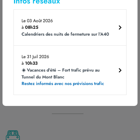
Infos réseaux
télésurveillés depuis Nangy. Afin qu’aucun client ne
reste bloqué à une barrière,
l’assistance est présente
Le 03 Août 2026
en permanence
.
à
08h25
Calendriers des nuits de fermeture sur l’A40
Quel que soit le problème qu’un client peut
rencontrer,
s’il appuie sur le bouton d’assistance
il y
a toujours en moyenne cinq personnes à sa
Le 31 Juil 2026
disposition pour lui répondre et lui fournir une
à
10h33
solution.
☀️ Vacances d’été – Fort trafic prévu au
Tunnel du Mont Blanc
Écoutez Brigitte Dufour, superviseur
Restez informés avec nos prévisions trafic
péage