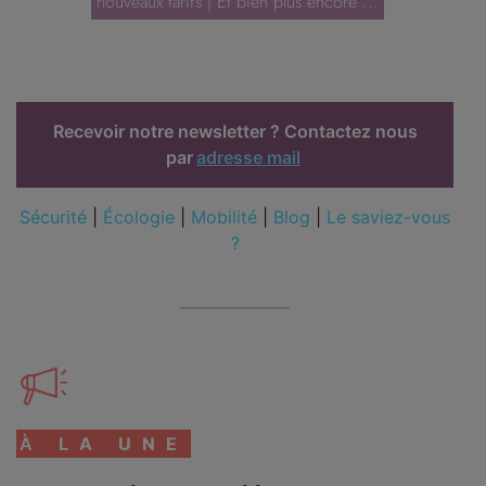
nouveaux tarifs | Et bien plus encore ...
Recevoir notre newsletter ? Contactez nous
par
adresse mail
Sécurité
|
Écologie
|
Mobilité
|
Blog
|
Le saviez-vous
?
À
LA UNE