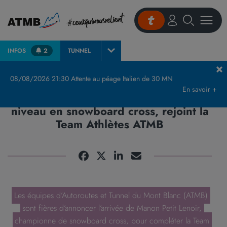
INFOS
2
TUNNEL
Accueil
Actualités et presse
Communiqués de Presse & Publications
Mano
08/08/2026 21:30 Attente au péage Italien de 30 MN
En savoir +
Manon Petit Lenoir, sportive de haut
niveau en snowboard cross, rejoint la
Team Athlètes ATMB
Les équipes d’Autoroutes et Tunnel du Mont Blanc (ATMB)
sont fières d’annoncer l’arrivée de Manon Petit Lenoir,
championne de snowboard cross, pour compléter la Team