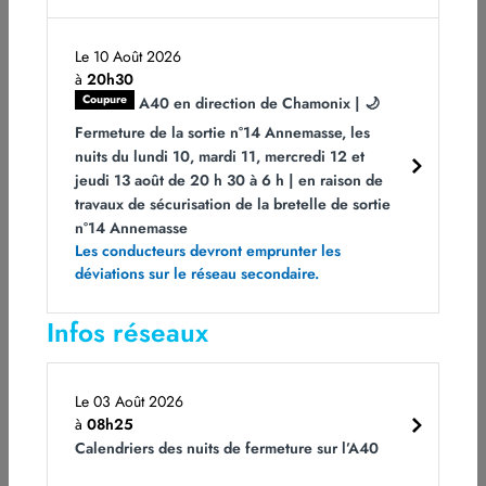
Yoan JEANDEMANGE
« Les membres du comité et moi-même avons hâte
Le 10 Août 2026
à
20h30
de découvrir les nouveaux projets 2025 ! Nous
Coupure
A40 en direction de Chamonix | 🌙
espérons recevoir, comme l’an dernier, des projets
Fermeture de la sortie n°14 Annemasse, les
innovants autour de la mobilité solidaire. Nous
nuits du lundi 10, mardi 11, mercredi 12 et
prendrons le temps de bien étudier et de
jeudi 13 août de 20 h 30 à 6 h | en raison de
comprendre chaque projet pour faire les choix les
travaux de sécurisation de la bretelle de sortie
plus en phase avec notre mission. Le travail et
n°14 Annemasse
l’engagement des associations est essentiel pour
Les conducteurs devront emprunter les
tracer le chemin vers une société plus inclusive. »
déviations sur le réseau secondaire.
Yoan Jeandemange, président de la Fondation ATMB
Infos réseaux
Le 03 Août 2026
La « Fondation ATMB » a soutenu 22
à
08h25
Calendriers des nuits de fermeture sur l’A40
projets associatifs en 2024