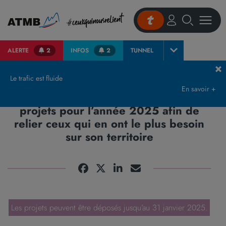
ALERTE
2
INFOS
2
TUNNEL
Accueil
Actualités et presse
Communiqués de Presse & Publications
Fond
Le trafic est fluide
En savoir +
Fondation ATMB : nouvel appel à
projets pour l’année 2025 afin de
relier ceux qui en ont le plus besoin
sur son territoire
Les projets peuvent être déposés jusqu’au 31 janvier 2025.