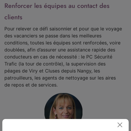
Renforcer les équipes au contact des
clients
Pour relever ce défi saisonnier et pour que le voyage
des vacanciers se passe dans les meilleures
conditions, toutes les équipes sont renforcées, voire
doublées, afin d’assurer une assistance rapide des
conducteurs en cas de nécessité : le PC Sécurité
Trafic (la tour de contrôle), la supervision des
péages de Viry et Cluses depuis Nangy, les
patrouilleurs, les agents de nettoyage sur les aires
de repos et de services.