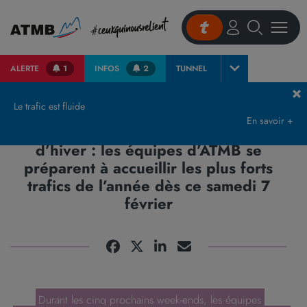
ALERTE
1
INFOS
2
TUNNEL
Accueil
Actualités et presse
Communiqués de Presse & Publications
Auto
Le trafic est fluide
En savoir +
Autoroute Blanche (A40) - Vacances
d’hiver : les équipes d’ATMB se
préparent à accueillir les plus forts
trafics de l’année dès ce samedi 7
février
Durant les cinq prochains week-ends, les équipes