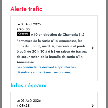
Sylvie Maurin, responsable du PC trafic, explique
Alerte trafic
l’attente qui peut être constatée aux abords des
tunnels de l’A40 durant ces périodes de fort trafic :
«
Sur notre réseau de montagne comportant de
Le 03 Août 2026
nombreux tunnels, il peut arriver que ces derniers
à
20h30
soient fermés quelques minutes. Il s’agit d’une
Coupure
A40 en direction de Chamonix | 🌙
mesure de régulation du trafic et de prévention :
Fermeture de la sortie n°14 Annemasse, les
nous ne laissons pas les véhicules à l’arrêt à
nuits du lundi 3, mardi 4, mercredi 5 et jeudi
l’intérieur d’un tunnel. Aussi, lorsque le trafic est très
6 août de 20 h 30 à 6 h | en raison de travaux
dense, nous faisons en sorte que les véhicules
de sécurisation de la bretelle de sortie n°14
ralentis attendent à l’extérieur, avant d’engager leur
Annemasse
traversée du tunnel, ou alors au niveau des barrières
Les conducteurs devront emprunter les
déviations sur le réseau secondaire.
de péage
. »
Infos réseaux
Le service hivernal : les équipes d’ATMB
Le 03 Août 2026
mobilisées 24/7
à
08h25