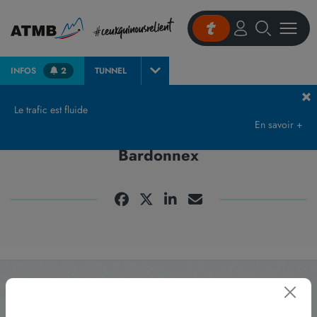
INFOS
2
TUNNEL
Accueil
Bureau de change à la douane de Bardonnex
Le trafic est fluide
En savoir +
Bureau de change à la douane de
Bardonnex
Abonnez-vous
à notre newsletter