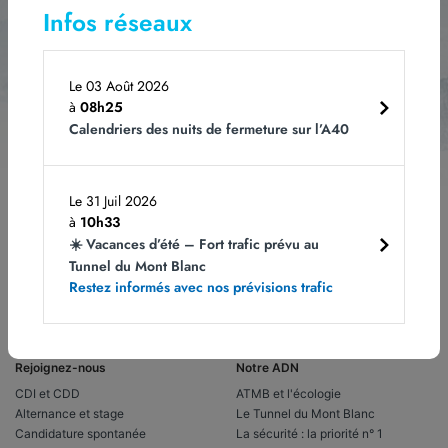
Infos réseaux
Le 03 Août 2026
à
08h25
Les champs obligatoires sont indiqués avec *.
Vous pouvez vous désabonner à
tout moment en cliquant sur le lien dans le bas de page de nos e-mails. Pour
Calendriers des nuits de fermeture sur l’A40
obtenir plus d'informations, rendez-vous sur notre page
Politique de
confidentialité.
Le 31 Juil 2026
à
10h33
☀️ Vacances d’été – Fort trafic prévu au
Tunnel du Mont Blanc
Restez informés avec nos prévisions trafic
Rejoignez-nous
Notre ADN
CDI et CDD
ATMB et l'écologie
Alternance et stage
Le Tunnel du Mont Blanc
Candidature spontanée
La sécurité : la priorité n° 1