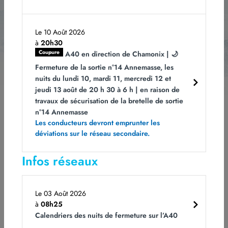
Le 10 Août 2026
à
20h30
Coupure
A40 en direction de Chamonix | 🌙
Les champs obligatoires sont indiqués avec *.
Vous pouvez vous désabonner à
tout moment en cliquant sur le lien dans le bas de page de nos e-mails. Pour
Fermeture de la sortie n°14 Annemasse, les
obtenir plus d'informations, rendez-vous sur notre page
Politique de
confidentialité.
nuits du lundi 10, mardi 11, mercredi 12 et
jeudi 13 août de 20 h 30 à 6 h | en raison de
travaux de sécurisation de la bretelle de sortie
n°14 Annemasse
Les conducteurs devront emprunter les
déviations sur le réseau secondaire.
Infos réseaux
Rejoignez-nous
Notre ADN
Le 03 Août 2026
CDI et CDD
ATMB et l'écologie
à
08h25
Alternance et stage
Le Tunnel du Mont Blanc
Calendriers des nuits de fermeture sur l’A40
Candidature spontanée
La sécurité : la priorité n° 1