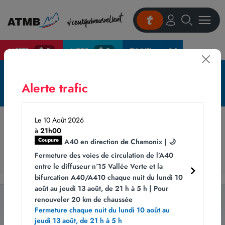
ALERTE
2
INFOS
2
TUNNEL
Accueil
Aire de stationnement de la gare de péage de Viry
Le trafic est fluide
Alerte trafic
En savoir +
Aire de stationnement de la gare de
péage de Viry
Le 10 Août 2026
à
21h00
Coupure
A40 en direction de Chamonix | 🌙
Fermeture des voies de circulation de l’A40
entre le diffuseur n°15 Vallée Verte et la
bifurcation A40/A410 chaque nuit du lundi 10
août au jeudi 13 août, de 21 h à 5 h | Pour
renouveler 20 km de chaussée
Fermeture chaque nuit du lundi 10 août au
Abonnez-vous
jeudi 13 août, de 21 h à 5 h
à notre newsletter