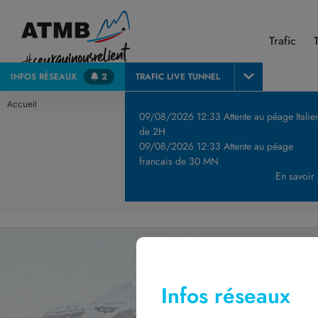
Trafic
INFOS
RÉSEAUX
2
TRAFIC LIVE
TUNNEL
Accueil
09/08/2026 12:33 Attente au péage Italie
de 2H
09/08/2026 12:33 Attente au péage
francais de 30 MN
En savoir
Infos réseaux