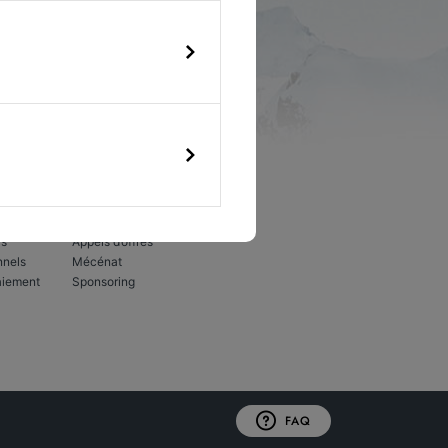
 cliquant
ur notre
Devenir partenaire
rs
Appels d’offres
nnels
Mécénat
aiement
Sponsoring
FAQ