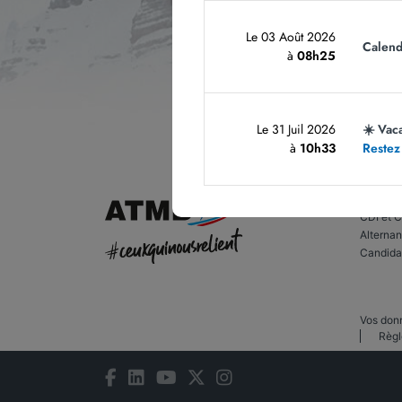
Le 03 Août 2026
Calend
à
08h25
Les cham
sur le 
Le 31 Juil 2026
☀️ Vac
à
10h33
Restez
Rejoign
CDI et 
Alternan
Candida
Vos don
Règl