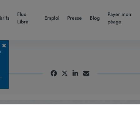
Flux
Payer mon
Tarifs
Emploi
Presse
Blog
Libre
péage
n
 +
Abonnez-vous
à notre newsletter