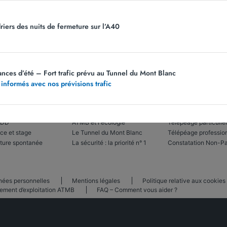
riers des nuits de fermeture sur l’A40
ps obligatoires sont indiqués avec *.
Vous pouvez vous désabonner à tout moment en
lien dans le bas de page de nos e-mails. Pour obtenir plus d'informations, rendez-vous s
page
Politique de confidentialité.
ances d’été – Fort trafic prévu au Tunnel du Mont Blanc
 informés avec nos prévisions trafic
ez-nous
Notre ADN
Offres et promo
CDD
ATMB et l'écologie
Télépéage particulie
ce et stage
Le Tunnel du Mont Blanc
Télépéage professio
ture spontanée
La sécurité : la priorité n° 1
Constatation Non-P
nées personnelles
Mentions légales
Politique relative aux cookies
ement d’exploitation ATMB
FAQ – Comment vous aider ?