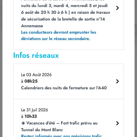
nuits du lundi 3, mardi 4, mercredi 5 et jeudi
6 août de 20 h 30 à 6 h | en raison de travaux
de sécurisation de la bretelle de sortie n°14
Annemasse
Les conducteurs devront emprunter les
Les champs obligatoires sont indiqués avec *.
Vous pouvez vous désabonner à
tout moment en cliquant sur le lien dans le bas de page de nos e-mails. Pour
déviations sur le réseau secondaire.
obtenir plus d'informations, rendez-vous sur notre page
Politique de
confidentialité.
Infos réseaux
Le 03 Août 2026
à
08h25
Calendriers des nuits de fermeture sur l’A40
Le 31 Juil 2026
Rejoignez-nous
Notre ADN
à
10h33
CDI et CDD
ATMB et l'écologie
☀️ Vacances d’été – Fort trafic prévu au
Alternance et stage
Le Tunnel du Mont Blanc
Tunnel du Mont Blanc
Candidature spontanée
La sécurité : la priorité n° 1
Restez informés avec nos prévisions trafic