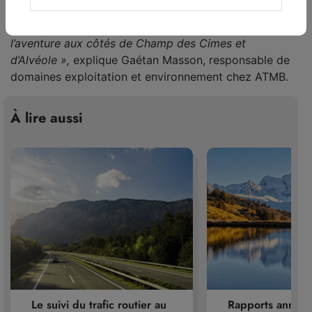
végétal des Alpes du Nord. Nous sommes très
heureux de ce prix qui nous encourage à poursuivre
l’aventure aux côtés de Champ des Cimes et
d’Alvéole »,
explique Gaétan Masson, responsable de
domaines exploitation et environnement chez ATMB.
À lire aussi
Le suivi du trafic routier au
Rapports annuel