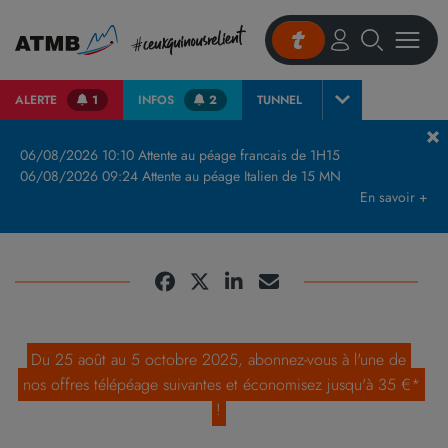
ALERTE
1
INFOS
2
TUNNEL
Accueil
Télépéage & tarifs
Jusqu’au 5 octobre, votre badge télépéage et 20 € sur ATMB offerts
06/08/2026 10:10 Attente au péage francais de 1H15
06/08/2026 09:24 Attente au péage Italien de 15 MN
Jusqu'au 5 octobre, votre badge
En savoir +
télépéage et 20 € sur ATMB offerts
Du 25 août au 5 octobre 2025, abonnez-vous à l'une de
nos offres télépéage suivantes et économisez jusqu'à 35 €*
!