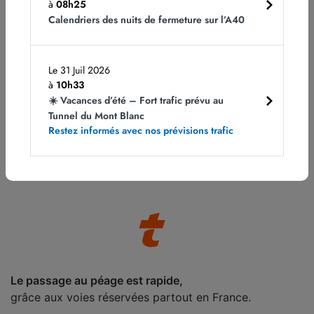
à
08h25
Calendriers des nuits de fermeture sur l’A40
Le 31 Juil 2026
à
10h33
☀️ Vacances d’été – Fort trafic prévu au
Le badge télépéage ATMB vous propose des
Tunnel du Mont Blanc
Restez informés avec nos prévisions trafic
remises inédites
si vous empruntez son réseau,
jusqu’à 40 %
.
Le passage au péage est rapide,
grâce aux voies réservées partout en France.