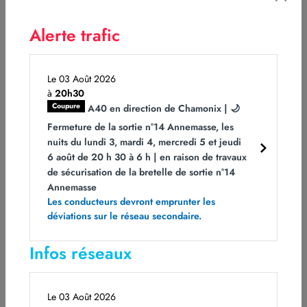
mois sur les autoroutes ATMB
Alerte trafic
1,90 € par mois utilisé
Aucun engagement de durée
Le 03 Août 2026
à
20h30
0 € les mois où vous n’utilisez pas le badge
Coupure
A40 en direction de Chamonix | 🌙
Fermeture de la sortie n°14 Annemasse, les
nuits du lundi 3, mardi 4, mercredi 5 et jeudi
S’abonner
6 août de 20 h 30 à 6 h | en raison de travaux
de sécurisation de la bretelle de sortie n°14
Annemasse
Les conducteurs devront emprunter les
déviations sur le réseau secondaire.
Découvrez les avantages du badge
Infos réseaux
télépéage le T par ATMB
Le 03 Août 2026