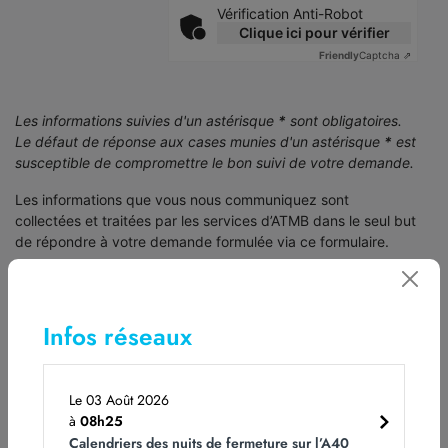
Vérification Anti-Robot
Clique ici pour vérifier
Friendly
Captcha ⇗
Les informations suivies d'un astérisque
*
sont obligatoires.
Le défaut de réponse aux cases munies d'un astérisque
*
est
susceptible de compromettre le bon suivi de votre demande.
Les informations que vous nous communiquez sont
collectées et traitées par les services d’ATMB dans le seul but
de répondre à votre demande formulée via ce formulaire.
Pour en savoir plus, consultez
notre Charte de protection de
vos Données Personnelles
.
Infos réseaux
Postuler
Le 03 Août 2026
à
08h25
Calendriers des nuits de fermeture sur l’A40