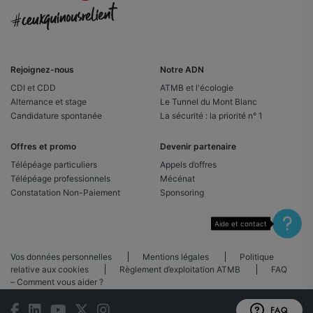
Rejoignez-nous
Notre ADN
CDI et CDD
ATMB et l'écologie
Alternance et stage
Le Tunnel du Mont Blanc
Candidature spontanée
La sécurité : la priorité n° 1
Offres et promo
Devenir partenaire
Télépéage particuliers
Appels d’offres
Télépéage professionnels
Mécénat
Constatation Non-Paiement
Sponsoring
Aide et contact
Vos données personnelles
Mentions légales
Politique
relative aux cookies
Règlement d’exploitation ATMB
FAQ
– Comment vous aider ?
FAQ