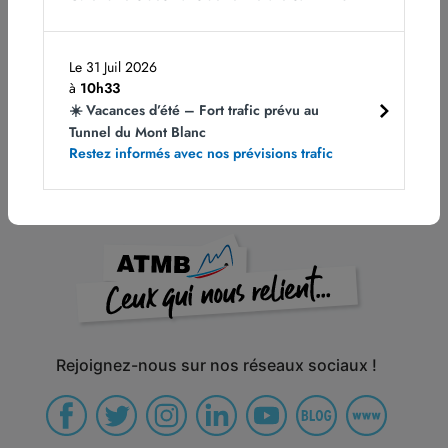
ATMB traite les données recueillies pour gérer le processus
de recrutement de ses futurs collaborateurs. Les réponses
aux cases non munies d’un astérisque sont facultatives et
Le 31 Juil 2026
sans conséquence pour l’examen du dossier ; dans les autres
à
10h33
cas, le défaut de réponse est susceptible de compromettre le
☀️ Vacances d’été – Fort trafic prévu au
bon suivi de la candidature. Pour en savoir plus sur la gestion
Tunnel du Mont Blanc
de vos données personnelles et pour exercer vos droits,
Restez informés avec nos prévisions trafic
reportez-vous à la
notice ci-jointe
.
Rejoignez-nous sur nos réseaux sociaux !