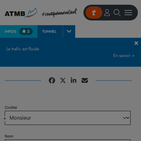
INFOS
2
TUNNEL
Accueil
Rejoignez-nous
Candidature
Le trafic est fluide
En savoir +
Candidature
Civilité
*
Nom