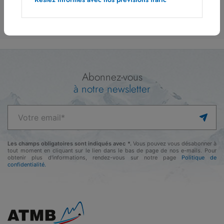
Abonnez-vous
à notre newsletter
Les champs obligatoires sont indiqués avec *.
Vous pouvez vous désabonner à
tout moment en cliquant sur le lien dans le bas de page de nos e-mails. Pour
obtenir plus d'informations, rendez-vous sur notre page
Politique de
confidentialité.