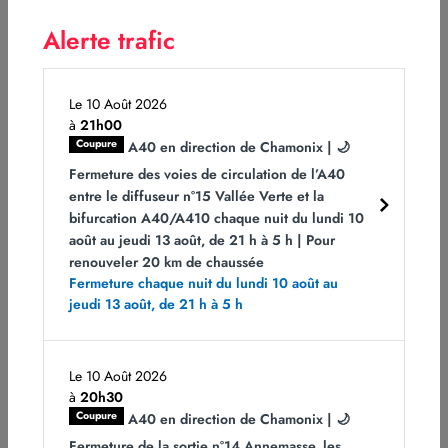
s’arrêter sur les aires de Bonneville et de Valleiry.
Alerte trafic
Sur l’A40, les véhicules légers en direction de
Chamonix doivent impérativement emprunter la sortie
n°21 Passy et suivre la déviation. Ils pourront ensuite
Le 10 Août 2026
à
21h00
reprendre la RN205 à l’échangeur n°22 du Fayet.
Coupure
A40 en direction de Chamonix | 🌙
La plus grande prudence est recommandée sur la
Fermeture des voies de circulation de l’A40
RN205 à l’approche de la file de droite contenant les
entre le diffuseur n°15 Vallée Verte et la
véhicules en attente vers le Tunnel du Mont Blanc.
bifurcation A40/A410 chaque nuit du lundi 10
août au jeudi 13 août, de 21 h à 5 h | Pour
Les équipes d’ATMB et du GEIE du Tunnel du Mont
renouveler 20 km de chaussée
Blanc sont mobilisées pour protéger les conducteurs
Fermeture chaque nuit du lundi 10 août au
jeudi 13 août, de 21 h à 5 h
et faciliter leur attente.
Pour vous informer :
Le 10 Août 2026
Consultez les temps d’attente au tunnel du Mont Blanc
à
20h30
actualisés toutes les heures sur le site
www.atmb.com
Coupure
A40 en direction de Chamonix | 🌙
et sur l’appli
TMB Mobility
Fermeture de la sortie n°14 Annemasse, les