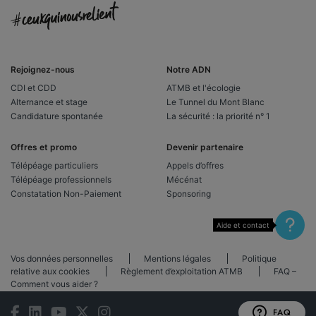
Rejoignez-nous
Notre ADN
CDI et CDD
ATMB et l'écologie
Alternance et stage
Le Tunnel du Mont Blanc
Candidature spontanée
La sécurité : la priorité n° 1
Offres et promo
Devenir partenaire
Télépéage particuliers
Appels d’offres
Télépéage professionnels
Mécénat
Constatation Non-Paiement
Sponsoring
Aide et contact
Vos données personnelles
Mentions légales
Politique
relative aux cookies
Règlement d’exploitation ATMB
FAQ –
Comment vous aider ?
FAQ