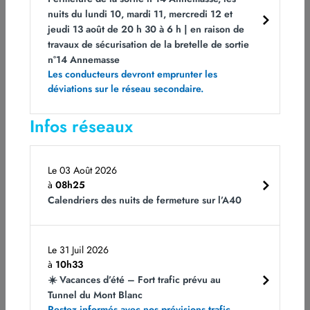
nuits du lundi 10, mardi 11, mercredi 12 et
Consultez les prévisions de trafic heure par heure,
jeudi 13 août de 20 h 30 à 6 h | en raison de
mises à jour depuis la fermeture du Tunnel du Fréjus
travaux de sécurisation de la bretelle de sortie
aux poids lourds
https://www.tunnelmb.net/fr-
n°14 Annemasse
FR/interruptions-et-pr-visions
Les conducteurs devront emprunter les
déviations sur le réseau secondaire.
Pour informer les conducteurs des conditions de trafic,
ATMB met à leur disposition plusieurs outils :
Infos réseaux
Autoroute Info sur 107.7,
atmb.com
Le 03 Août 2026
les panneaux lumineux d’information sur la Route
à
08h25
et l’Autoroute Blanche
Calendriers des nuits de fermeture sur l’A40
CONTACT PRESSE
Jérémy ROCHE – Astreinte Communication ATMB
Le 31 Juil 2026
à
10h33
07 85 91 74 83
☀️ Vacances d’été – Fort trafic prévu au
Tunnel du Mont Blanc
Restez informés avec nos prévisions trafic