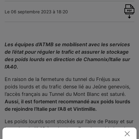
Le 06 septembre 2023 à 18:20
Les équipes d’ATMB se mobilisent avec les services
de l’état pour réguler le trafic et assurer le stockage
des poids lourds en direction de Chamonix/Italie sur
l’A40.
En raison de la fermeture du tunnel du Fréjus aux
poids lourds et du trafic dense lié au Jeûne genevois,
l’accès français au Tunnel du Mont Blanc est saturé.
Aussi, il est fortement recommandé aux poids lourds
de rejoindre l’Italie par l’A8 et Vintimille.
Les poids lourds sont stockés sur l’aire de Passy et sur
les voies de l’A40 à sa hauteur. Pour les poids lourds
déjà sur l’A40, il leur est fortement recommandé de