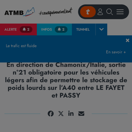
ALERTE
2
INFOS
2
TUNNEL
Accueil
Actualités et presse
Communiqués de Presse & Publications
Tunn
Le trafic est fluide
En savoir +
Tunnel du Mont Blanc (Haute-Savoie) |
En direction de Chamonix/Italie, sortie
n°21 obligatoire pour les véhicules
légers afin de permettre le stockage de
poids lourds sur l’A40 entre LE FAYET
et PASSY