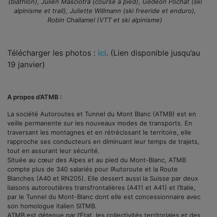
(biathlon), Julien Masciotra (course à pied), Gédéon Pochat (ski
alpinisme et trail), Juliette Willmann (ski freeride et enduro),
Robin Challamel (VTT et ski alpinisme)
Télécharger les photos :
ici
. (Lien disponible jusqu’au
19 janvier)
A propos d’ATMB :
La société Autoroutes et Tunnel du Mont Blanc (ATMB) est en
veille permanente sur les nouveaux modes de transports. En
traversant les montagnes et en rétrécissant le territoire, elle
rapproche ses conducteurs en diminuant leur temps de trajets,
tout en assurant leur sécurité.
Située au cœur des Alpes et au pied du Mont-Blanc, ATMB
compte plus de 340 salariés pour l’Autoroute et la Route
Blanches (A40 et RN205). Elle dessert aussi la Suisse par deux
liaisons autoroutières transfrontalières (A411 et A41) et l’Italie,
par le Tunnel du Mont-Blanc dont elle est concessionnaire avec
son homologue italien SITMB.
ATMB est détenue par l’Etat, les collectivités territoriales et des