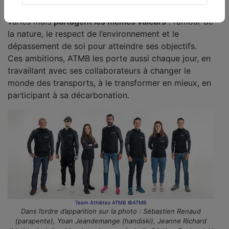
Ces sportifs de haut niveau pratiquent des sports
variés mais
partagent les mêmes valeurs
: l’amour de
la nature, le respect de l’environnement et le
dépassement de soi pour atteindre ses objectifs.
Ces ambitions, ATMB les porte aussi chaque jour, en
travaillant avec ses collaborateurs à changer le
monde des transports, à le transformer en mieux, en
participant à sa décarbonation.
Team Athlètes ATMB ©ATMB
Dans l’ordre d’apparition sur la photo : Sébastien Renaud
(parapente), Yoan Jeandemange (handiski), Jeanne Richard