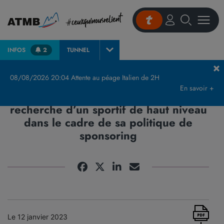
INFOS
2
TUNNEL
Accueil
Actualités et presse
Communiqués de Presse & Publications
Team
08/08/2026 20:04 Attente au péage Italien de 2H
En savoir +
Team Athlètes ATMB : ATMB est à la
recherche d’un sportif de haut niveau
dans le cadre de sa politique de
sponsoring
Le 12 janvier 2023