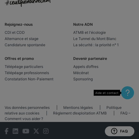
Rejoignez-nous
Notre ADN
CDI et CDD
ATMB et l'écologie
Alternance et stage
Le Tunnel du Mont Blanc
Candidature spontanée
La sécurité : la priorité n° 1
Offres et promo
Devenir partenaire
Télépéage particuliers
Appels d’offres
Télépéage professionnels
Mécénat
Constatation Non-Paiement
Sponsoring
Aide et contact
Vos données personnelles
Mentions légales
Politique
relative aux cookies
Règlement d’exploitation ATMB
FAQ –
Comment vous aider ?
FAQ