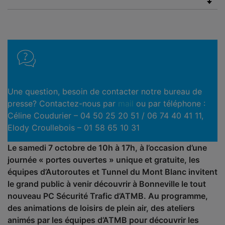
Une question, besoin de contacter notre bureau de
presse? Contactez-nous par
mail
ou par téléphone :
Céline Coudurier – 04 50 25 20 51 / 06 74 40 41 11,
Elody Croullebois – 01 58 65 10 31
Le samedi 7 octobre de 10h à 17h, à l’occasion d’une
journée « portes ouvertes » unique et gratuite, les
équipes d’Autoroutes et Tunnel du Mont Blanc invitent
le grand public à venir découvrir à Bonneville le tout
nouveau PC Sécurité Trafic d’ATMB. Au programme,
des animations de loisirs de plein air, des ateliers
animés par les équipes d’ATMB pour découvrir les