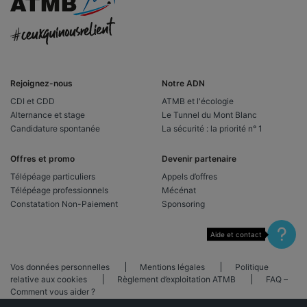
Rejoignez-nous
Notre ADN
CDI et CDD
ATMB et l'écologie
Alternance et stage
Le Tunnel du Mont Blanc
Candidature spontanée
La sécurité : la priorité n° 1
Offres et promo
Devenir partenaire
Télépéage particuliers
Appels d’offres
Télépéage professionnels
Mécénat
Constatation Non-Paiement
Sponsoring
Aide et contact
Vos données personnelles
Mentions légales
Politique
relative aux cookies
Règlement d’exploitation ATMB
FAQ –
Comment vous aider ?