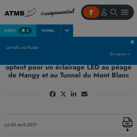
INFOS
2
TUNNEL
Accueil
Actualités et presse
Communiqués de Presse & Publications
Les
Le trafic est fluide
En savoir +
Les équipes d’ATMB et du GEIE-TMB
optent pour un éclairage LED au péage
de Nangy et au Tunnel du Mont Blanc
Le 05 avril 2017