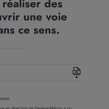
 réaliser des
vrir une voie
ans ce sens.
uvent.
péage en direction de Genève/Mâcon a pu