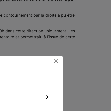
de contournement par la droite a pu être
0h dans cette direction uniquement. Les
ntaire et permettrait, à l’issue de cette
te N°15