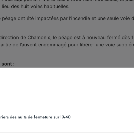
lieu des huit voies habituelles.
 péage ont été impactées par l’incendie et une seule voie 
 direction de Chamonix, le péage est à nouveau fermé dès 1
partie de l’auvent endommagé pour libérer une voie suppléme
 sont :
atoire à Annemasse n° 14 pour reprendre l’A40 à Vallée Ver
dre A41/A410
riers des nuits de fermeture sur l’A40
Tunnel du Mont Blanc :
A410