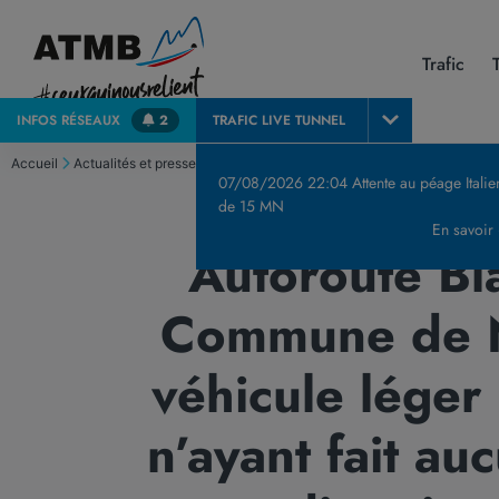
Trafic
INFOS
RÉSEAUX
2
TRAFIC LIVE
TUNNEL
Accueil
Actualités et presse
Communiqués de Presse & Publications
Autorout
07/08/2026 22:04 Attente au péage Italie
de 15 MN
En savoir
Autoroute Bl
Commune de Na
véhicule léger
n’ayant fait au