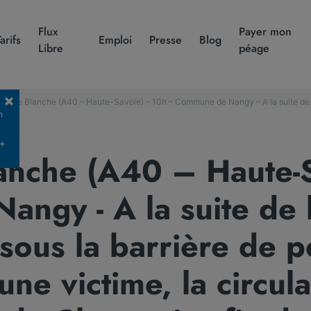
Flux
Payer mon
Tarifs
Emploi
Presse
Blog
Libre
péage
e Blanche (A40 – Haute-Savoie) – 10h – Commune de Nangy – A la suite de l’incendie d’un véhicule léger sous la barrière de péage de Nangy n’ayant fait aucune victime, la 
n
 +
anche (A40 – Haute-Sa
ngy - A la suite de l
 sous la barrière de
cune victime, la circul