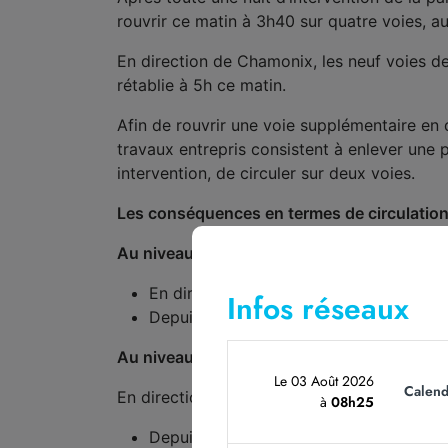
rouvrir ce matin à 3h40 sur quatre voies, au 
En direction de Chamonix, les neuf voies de
rétablie à 5h ce matin.
Afin de rouvrir une voie supplémentaire en
travaux entrepris consistent à enlever une 
intervention, de circuler sur deux voies.
Les conséquences en termes de circulation
Au niveau local :
En direction de Chamonix, sortie oblig
Infos réseaux
Depuis Saint-Julien-en-Genevois, pren
Au niveau régional :
Le 03 Août 2026
Calend
En direction de Vallée de l’Arve/Chamonix/
à
08h25
Depuis Mâcon/Lyon, prendre A43/A41/