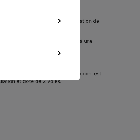
re leur intervention et la sécurisation de
ffectuer les contrôles nécessaires à une
-en-Genevois en Haute-Savoie. Le tunnel est
lation et doté de 2 voies.