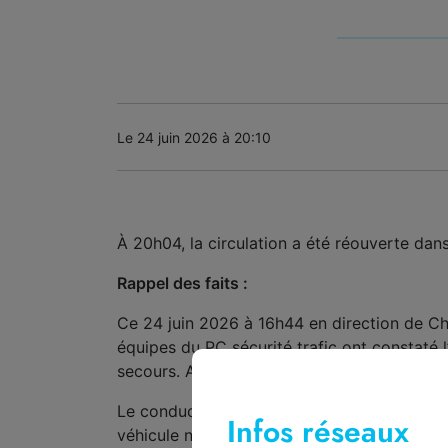
Le 24 juin 2026 à 20:10
À 20h04, la circulation a été réouverte dans
Rappel des faits :
Ce 24 juin 2026 à 16h44 en direction de Cha
équipes du PC sécurité trafic ont constaté l’
secours. A 16h46, le poste de contrôle de l
Le conducteur du véhicule s’est mis en sécu
Infos réseaux
véhicule n’est impliqué, et aucune victime n’