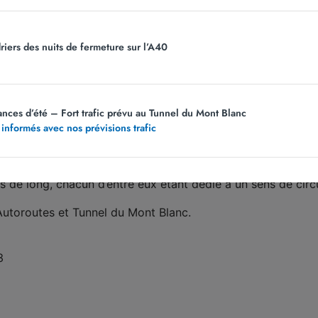
 l’incendie, qui a été éteint à 17h49.
riers des nuits de fermeture sur l’A40
ens durant la durée d’intervention des pompiers pour permett
rection de Mâcon uniquement, afin d’évacuer le véhicule et e
ances d’été – Fort trafic prévu au Tunnel du Mont Blanc
 informés avec nos prévisions trafic
 les deux sens de circulation.
e Blanche (A40) entre Bellegarde dans l’Ain et Saint-Julien
de long, chacun d’entre eux étant dédié à un sens de circu
’Autoroutes et Tunnel du Mont Blanc.
3