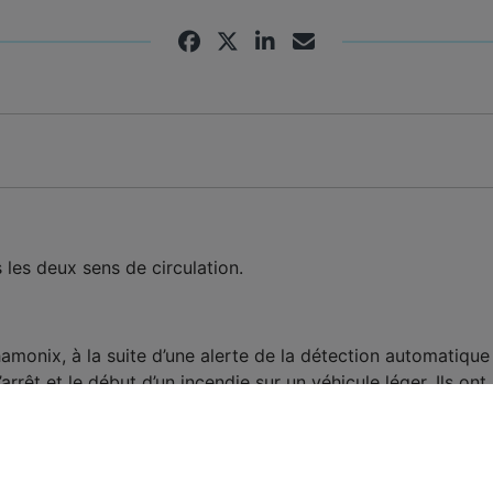
 les deux sens de circulation.
monix, à la suite d’une alerte de la détection automatique 
arrêt et le début d’un incendie sur un véhicule léger. Ils o
’Autoroute Blanche a fermé le tunnel du Vuache dans les deu
rité dans une issue de secours et a été rapidement pris en
est à déplorer.