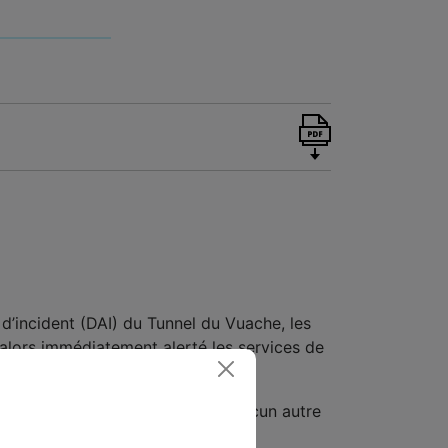
d’incident (DAI) du Tunnel du Vuache, les
nt alors immédiatement alerté les services de
x sens de circulation.
 charge par les équipe d’ATMB. Aucun autre