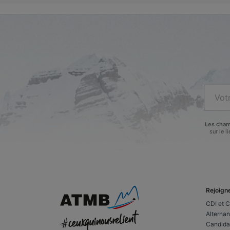
Les cham
sur le 
Rejoign
CDI et 
Alternan
Candida