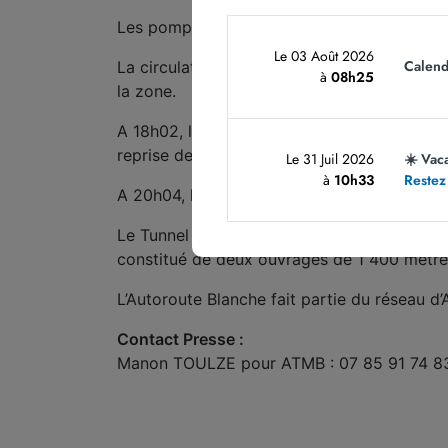
Les pompiers sont intervenus et ont maîtrisé
Le 03 Août 2026
Calend
La circulation a été coupée dans les deux s
à
08h25
la zone.
A 18h02, la circulation a été rétablie en di
reprise de la circulation en sécurité.
Le 31 Juil 2026
☀️ Vac
à
10h33
Restez
A 20h04, la circulation a été réouverte dans
Le Tunnel du Vuache se situe sur l’Autorout
constitué de deux ouvrages de 1 400 mètres 
L’Autoroute Blanche fait partie du réseau d
Contact Presse :
Manon TOULZE pour ATMB : 07 85 91 74 8