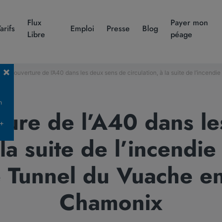
Flux
Payer mon
Tarifs
Emploi
Presse
Blog
Libre
péage
– Réouverture de l’A40 dans les deux sens de circulation, à la suite de l’incend
n
ture de l’A40 dans le
 +
 la suite de l’incendi
e Tunnel du Vuache en
Chamonix