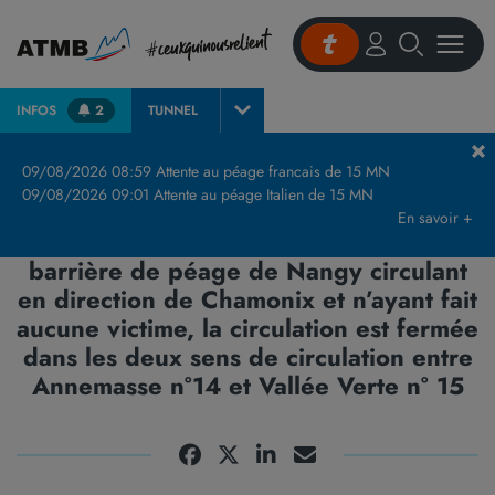
INFOS
2
TUNNEL
Accueil
Actualités et presse
Communiqués de Presse & Publications
A40 
09/08/2026 08:59 Attente au péage francais de 15 MN
09/08/2026 09:01 Attente au péage Italien de 15 MN
A40 Haute-Savoie - 15h30 - Suite à
En savoir +
l’incendie d’un véhicule léger sous la
barrière de péage de Nangy circulant
en direction de Chamonix et n’ayant fait
aucune victime, la circulation est fermée
dans les deux sens de circulation entre
Annemasse n°14 et Vallée Verte n° 15