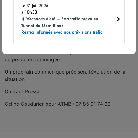
Chamonix par Annecy par A41 puis A410
Le 31 Juil 2026
à
10h33
En direction de Genève/Paris
☀️ Vacances d’été – Fort trafic prévu au
Sortie obligatoire n° 15 Vallée verte.
Tunnel du Mont Blanc
Restez informés avec nos prévisions trafic
Les équipes ATMB et la gendarmerie sont toujours sur
place. Un expert en contrôle des infrastructures a été
dépêché afin d’effectuer un premier état de la barrière
de péage endommagée.
Un prochain communiqué précisera l’évolution de la
situation
Contact Presse :
Céline Coudurier pour ATMB : 07 85 91 74 83