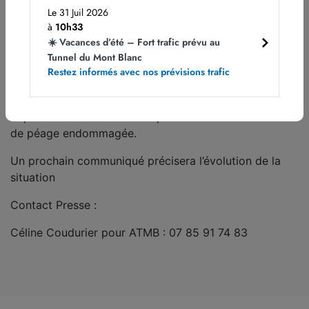
Chamonix par Annecy par A41 puis A410
Le 31 Juil 2026
à
10h33
En direction de Genève/Paris
☀️ Vacances d’été – Fort trafic prévu au
Sortie obligatoire n° 15 Vallée verte.
Tunnel du Mont Blanc
Restez informés avec nos prévisions trafic
Les équipes ATMB et la gendarmerie sont toujours sur
place. Un expert en contrôle des infrastructures a été
dépêché afin d’effectuer un premier état de la barrière
de péage endommagée.
Un prochain communiqué précisera l’évolution de la
situation
Contact Presse :
Céline Coudurier pour ATMB : 07 85 91 74 83