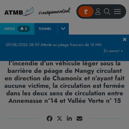
INFOS
2
TUNNEL
Accueil
Actualités et presse
Communiqués de Presse & Publications
A40 
09/08/2026 08:59 Attente au péage francais de 15 MN
En savoir +
A40 Haute-Savoie - 15h30 - Suite à
l’incendie d’un véhicule léger sous la
barrière de péage de Nangy circulant
en direction de Chamonix et n’ayant fait
aucune victime, la circulation est fermée
dans les deux sens de circulation entre
Annemasse n°14 et Vallée Verte n° 15