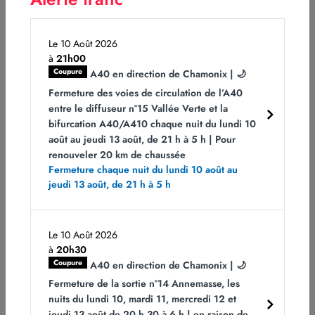
lieux de l’accident, assister les conducteurs bloqués
derrière l’accident et gérer les déviations du trafic.
Le 10 Août 2026
La circulation est actuellement coupée.
à
21h00
Coupure
A40 en direction de Chamonix | 🌙
En direction de Chamonix, tous les conducteurs
Fermeture des voies de circulation de l’A40
doivent impérativement sortir à Bellegarde n°10, suivre
entre le diffuseur n°15 Vallée Verte et la
l’itinéraire de substitution S10 pour reprendre l’A40 à
bifurcation A40/A410 chaque nuit du lundi 10
l’entrée Seyssel/Frangy n°11.
août au jeudi 13 août, de 21 h à 5 h | Pour
renouveler 20 km de chaussée
Pour les conducteurs arrivant de Paris/Lyon, il est
Fermeture chaque nuit du lundi 10 août au
conseillé de suivre l’A43 puis l’A41 pour rejoindre la
jeudi 13 août, de 21 h à 5 h
Haute-Savoie.
Compte tenu du fort trafic lié aux vacances d’hiver,
des ralentissements sont à prévoir sur la zone.
Le 10 Août 2026
à
20h30
Les conducteurs sont invités à ralentir et à être
Coupure
A40 en direction de Chamonix | 🌙
prudents à l’approche de cette zone.
Fermeture de la sortie n°14 Annemasse, les
nuits du lundi 10, mardi 11, mercredi 12 et
Pour informer les conducteurs des conditions de trafic,
jeudi 13 août de 20 h 30 à 6 h | en raison de