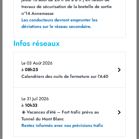
ATMB met à leur disposition plusieurs outils :
travaux de sécurisation de la bretelle de sortie
n°14 Annemasse
Ecoutez Autoroute Info sur 107.7 en lien direct
Les conducteurs devront emprunter les
avec notre PC Trafic de Bonneville,
déviations sur le réseau secondaire.
Consultez
www.atmb.com
et sa carte trafic en
temps réel
Infos réseaux
Les panneaux lumineux d’information sur
l’Autoroute Blanche
Sur les réseaux sociaux X et Instagram :
Le 03 Août 2026
@ATMBinfo
à
08h25
Calendriers des nuits de fermeture sur l’A40
Un prochain communiqué informera de l’évolution de
la situation.
Le 31 Juil 2026
Contact presse ATMB : Astreinte Communication
à
10h33
ATMB – +33 (0) 7 85 91 74 83
☀️ Vacances d’été – Fort trafic prévu au
Tunnel du Mont Blanc
Restez informés avec nos prévisions trafic