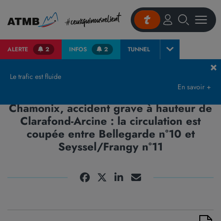
ALERTE
2
INFOS
2
TUNNEL
Accueil
Actualités et presse
Communiqués de Presse & Publications
A40 
Le trafic est fluide
En savoir +
A40 (Haute-Savoie) - En direction de
Chamonix, accident grave à hauteur de
Clarafond-Arcine : la circulation est
coupée entre Bellegarde n°10 et
Seyssel/Frangy n°11