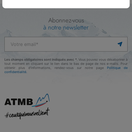
Abonnez-vous
à notre newsletter
Les champs obligatoires sont indiqués avec *.
Vous pouvez vous désabonner à
tout moment en cliquant sur le lien dans le bas de page de nos e-mails. Pour
obtenir plus d'informations, rendez-vous sur notre page
Politique de
confidentialité.