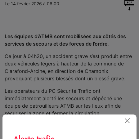
Le 14 février 2026 à 06:00
Les équipes d’ATMB sont mobilisées aux côtés des
services de secours et des forces de l’ordre.
Ce jour à 04h20, un accident grave s’est produit entre
deux véhicules légers à hauteur de la commune de
Clarafond-Arcine, en direction de Chamonix
provoquant plusieurs blessés dont un blessé grave.
Les opérateurs du PC Sécurité Trafic ont
immédiatement alerté les secours et dépêché une
équipe de patrouilleurs ATMB sur les lieux afin de
sécuriser la zone et fermer la circulation.
Les équipes d’ATMB sont mobilisées aux côtés des
services de secours et des forces de l’ordre sur les
Alerte trafic