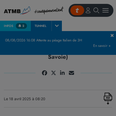
INFOS
2
TUNNEL
Accueil
Actualités et presse
Communiqués de Presse & Publications
A40
08/08/2026 16:08 Attente au péage Italien de 3H
En savoir +
A40 et Tunnel du Mont Blanc (Haute-
Savoie)
Le 18 avril 2025 à 08:20