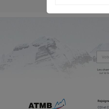
Les cham
sur le 
Rejoign
CDI et 