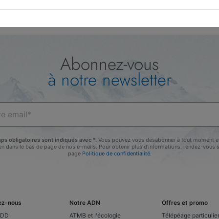
Abonnez-vous
à notre newsletter
ps obligatoires sont indiqués avec *.
Vous pouvez vous désabonner à tout moment en
lien dans le bas de page de nos e-mails. Pour obtenir plus d'informations, rendez-vous s
page
Politique de confidentialité.
ez-nous
Notre ADN
Offres et promo
CDD
ATMB et l'écologie
Télépéage particulie