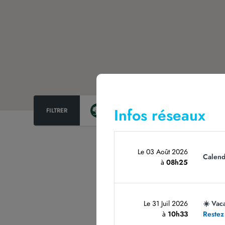
Infos réseaux
FILTRER
Aires de repos
Aires de service
Le 03 Août 2026
Calend
à
08h25
Le 31 Juil 2026
☀️ Vac
à
10h33
Restez