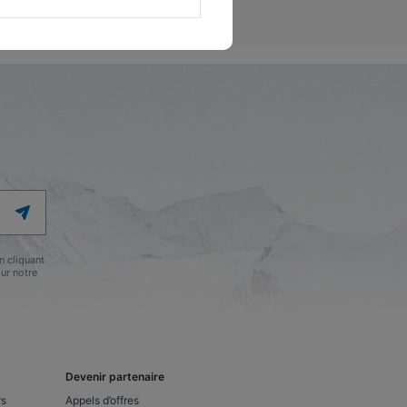
 cliquant
ur notre
Devenir partenaire
rs
Appels d’offres