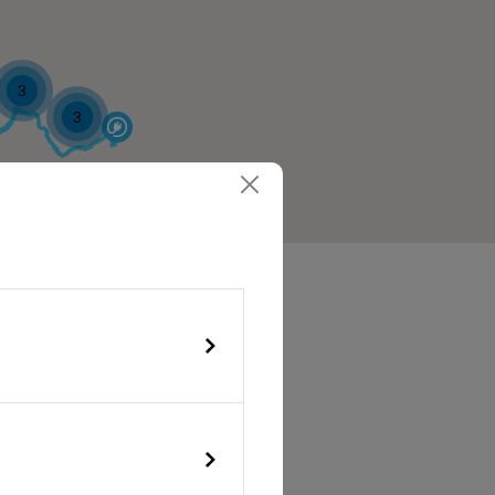
3
3
tion Client