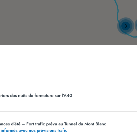
3
s
Borne électrique
Bureau de change
Centre de Rela
Nos services
riers des nuits de fermeture sur l’A40
ances d’été – Fort trafic prévu au Tunnel du Mont Blanc
 informés avec nos prévisions trafic