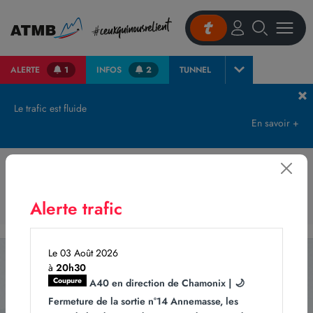
ALERTE
1
INFOS
2
TUNNEL
Accueil
Tunnel du Mont Blanc – côté France
Le trafic est fluide
En savoir +
Tunnel du Mont Blanc - côté France
Alerte trafic
Le 03 Août 2026
à
20h30
Abonnez-vous
Coupure
A40 en direction de Chamonix | 🌙
à notre newsletter
Fermeture de la sortie n°14 Annemasse, les