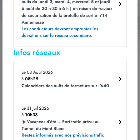
nuits du lundi 3, mardi 4, mercredi 5 et jeudi
6 août de 20 h 30 à 6 h | en raison de travaux
de sécurisation de la bretelle de sortie n°14
Annemasse
Les champs obligatoires sont indiqués avec *.
Vous pouvez vous désabonner à
Les conducteurs devront emprunter les
tout moment en cliquant sur le lien dans le bas de page de nos e-mails. Pour
obtenir plus d'informations, rendez-vous sur notre page
Politique de
déviations sur le réseau secondaire.
confidentialité.
Infos réseaux
Le 03 Août 2026
à
08h25
Calendriers des nuits de fermeture sur l’A40
Rejoignez-nous
Notre ADN
Le 31 Juil 2026
à
10h33
CDI et CDD
ATMB et l'écologie
☀️ Vacances d’été – Fort trafic prévu au
Alternance et stage
Le Tunnel du Mont Blanc
Candidature spontanée
La sécurité : la priorité n° 1
Tunnel du Mont Blanc
Restez informés avec nos prévisions trafic