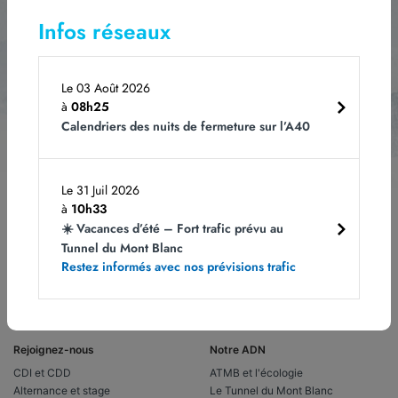
Abonnez-vous
à notre newsletter
Infos réseaux
Le 03 Août 2026
à
08h25
Les champs obligatoires sont indiqués avec *.
Vous pouvez vous désabonner à
Calendriers des nuits de fermeture sur l’A40
tout moment en cliquant sur le lien dans le bas de page de nos e-mails. Pour
obtenir plus d'informations, rendez-vous sur notre page
Politique de
confidentialité.
Le 31 Juil 2026
à
10h33
☀️ Vacances d’été – Fort trafic prévu au
Tunnel du Mont Blanc
Restez informés avec nos prévisions trafic
Rejoignez-nous
Notre ADN
CDI et CDD
ATMB et l'écologie
Alternance et stage
Le Tunnel du Mont Blanc