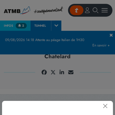
INFOS
2
TUNNEL
Accueil
RN205 – Fermeture du tunnel du Chatelard
09/08/2026 14:18 Attente au péage Italien de 1H30
En savoir +
RN205 - Fermeture du tunnel du
Chatelard
Abonnez-vous
à notre newsletter