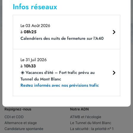
Infos réseaux
Le 03 Août 2026
à
08h25
Les champs obligatoires sont indiqués avec *.
Vous pouvez vous désabonner à
tout moment en cliquant sur le lien dans le bas de page de nos e-mails. Pour
Calendriers des nuits de fermeture sur l’A40
obtenir plus d'informations, rendez-vous sur notre page
Politique de
confidentialité.
Le 31 Juil 2026
à
10h33
☀️ Vacances d’été – Fort trafic prévu au
Tunnel du Mont Blanc
Restez informés avec nos prévisions trafic
Rejoignez-nous
Notre ADN
CDI et CDD
ATMB et l'écologie
Alternance et stage
Le Tunnel du Mont Blanc
Candidature spontanée
La sécurité : la priorité n° 1