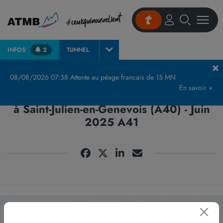
INFOS
2
TUNNEL
Accueil
Renouvellement de 20 km de chaussée à Saint-Julien-en-Genevois (A40) – Juin 2025 A41
08/08/2026 07:38 Attente au péage francais de 15 MN
En savoir +
Renouvellement de 20 km de chaussée
à Saint-Julien-en-Genevois (A40) - Juin
2025 A41