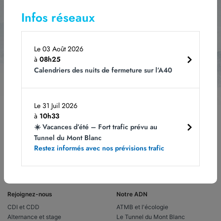
Abonnez-vous
à notre newsletter
Infos réseaux
Le 03 Août 2026
à
08h25
Les champs obligatoires sont indiqués avec *.
Vous pouvez vous désabonner à
Calendriers des nuits de fermeture sur l’A40
tout moment en cliquant sur le lien dans le bas de page de nos e-mails. Pour
obtenir plus d'informations, rendez-vous sur notre page
Politique de
confidentialité.
Le 31 Juil 2026
à
10h33
☀️ Vacances d’été – Fort trafic prévu au
Tunnel du Mont Blanc
Restez informés avec nos prévisions trafic
Rejoignez-nous
Notre ADN
CDI et CDD
ATMB et l'écologie
Alternance et stage
Le Tunnel du Mont Blanc