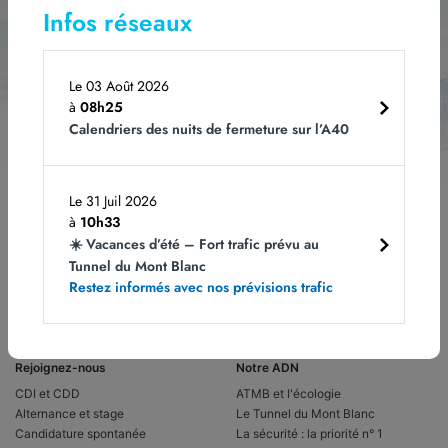
Infos réseaux
Le 03 Août 2026
à
08h25
Les champs obligatoires sont indiqués avec *.
Vous pouvez vous désabonner à
tout moment en cliquant sur le lien dans le bas de page de nos e-mails. Pour
Calendriers des nuits de fermeture sur l’A40
obtenir plus d'informations, rendez-vous sur notre page
Politique de
confidentialité.
Le 31 Juil 2026
à
10h33
☀️ Vacances d’été – Fort trafic prévu au
Tunnel du Mont Blanc
Restez informés avec nos prévisions trafic
Rejoignez-nous
Notre ADN
CDI et CDD
ATMB et l'écologie
Alternance et stage
Le Tunnel du Mont Blanc
Candidature spontanée
La sécurité : la priorité n° 1