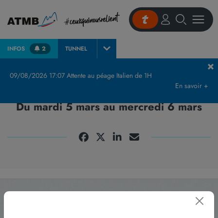
INFOS
2
TUNNEL
Accueil
Modernisation du Tunnel du Vuache – Du mardi 5 mars au mercredi 6 mars
09/08/2026 17:07 Attente au péage Italien de 1H
En savoir +
Modernisation du Tunnel du Vuache -
Du mardi 5 mars au mercredi 6 mars
Abonnez-vous
à notre newsletter