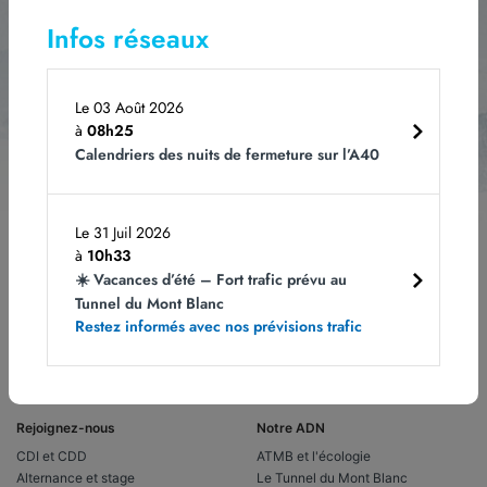
Abonnez-vous
à notre newsletter
Infos réseaux
Le 03 Août 2026
à
08h25
Les champs obligatoires sont indiqués avec *.
Vous pouvez vous désabonner à
Calendriers des nuits de fermeture sur l’A40
tout moment en cliquant sur le lien dans le bas de page de nos e-mails. Pour
obtenir plus d'informations, rendez-vous sur notre page
Politique de
confidentialité.
Le 31 Juil 2026
à
10h33
☀️ Vacances d’été – Fort trafic prévu au
Tunnel du Mont Blanc
Restez informés avec nos prévisions trafic
Rejoignez-nous
Notre ADN
CDI et CDD
ATMB et l'écologie
Alternance et stage
Le Tunnel du Mont Blanc