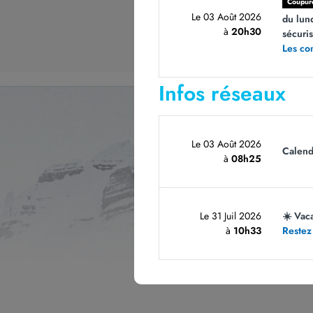
Coupur
Le 03 Août 2026
du lun
à
20h30
sécuri
Les co
Infos réseaux
Le 03 Août 2026
Calend
à
08h25
Le 31 Juil 2026
☀️ Vac
à
10h33
Restez
Les cham
sur le 