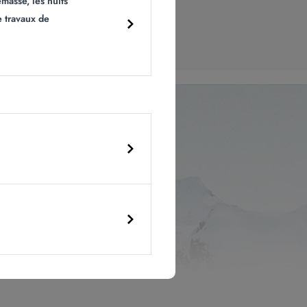
masse, les nuits
e travaux de
 cliquant
ur notre