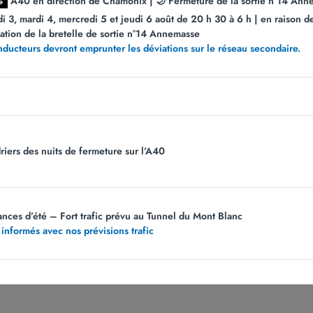
A40 en direction de Chamonix | 🌙 Fermeture de la sortie n°14 Anne
e
di 3, mardi 4, mercredi 5 et jeudi 6 août de 20 h 30 à 6 h | en raison d
sation de la bretelle de sortie n°14 Annemasse
nducteurs devront emprunter les déviations sur le réseau secondaire.
Abonnez-vous
à notre newsletter
riers des nuits de fermeture sur l’A40
ances d’été – Fort trafic prévu au Tunnel du Mont Blanc
 informés avec nos prévisions trafic
ps obligatoires sont indiqués avec *.
Vous pouvez vous désabonner à tout moment en
lien dans le bas de page de nos e-mails. Pour obtenir plus d'informations, rendez-vous s
page
Politique de confidentialité.