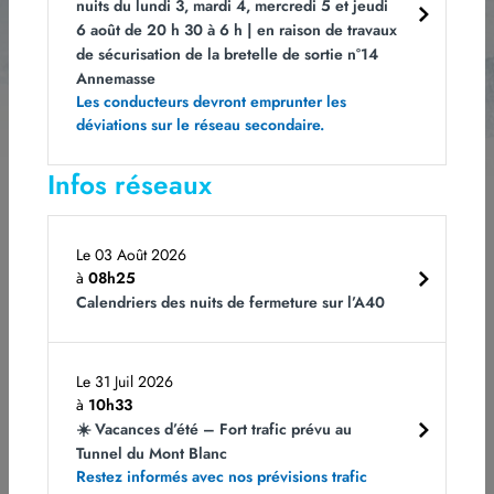
nuits du lundi 3, mardi 4, mercredi 5 et jeudi
6 août de 20 h 30 à 6 h | en raison de travaux
de sécurisation de la bretelle de sortie n°14
Annemasse
Les champs obligatoires sont indiqués avec *.
Vous pouvez vous désabonner à
Les conducteurs devront emprunter les
tout moment en cliquant sur le lien dans le bas de page de nos e-mails. Pour
obtenir plus d'informations, rendez-vous sur notre page
Politique de
déviations sur le réseau secondaire.
confidentialité.
Infos réseaux
Le 03 Août 2026
à
08h25
Calendriers des nuits de fermeture sur l’A40
Rejoignez-nous
Notre ADN
Le 31 Juil 2026
à
10h33
CDI et CDD
ATMB et l'écologie
☀️ Vacances d’été – Fort trafic prévu au
Alternances et Stages
Le Tunnel du Mont Blanc
Candidature spontanée
La sécurité : la priorité n° 1
Tunnel du Mont Blanc
Restez informés avec nos prévisions trafic