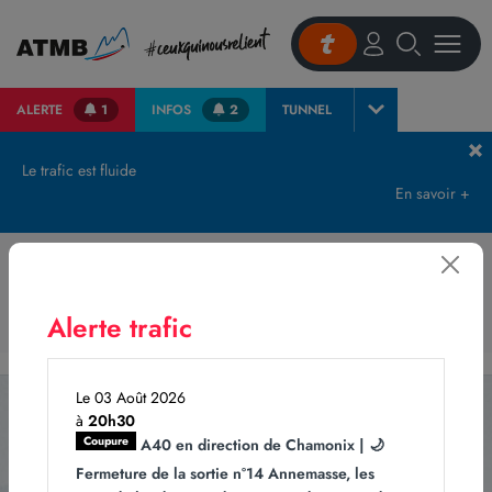
ALERTE
1
INFOS
2
TUNNEL
Accueil
Histoires
Construction du viaduc des Égratz
Le trafic est fluide
En savoir +
Construction du viaduc des Égratz
Alerte trafic
Le 03 Août 2026
à
20h30
Abonnez-vous
Coupure
A40 en direction de Chamonix | 🌙
à notre newsletter
Fermeture de la sortie n°14 Annemasse, les