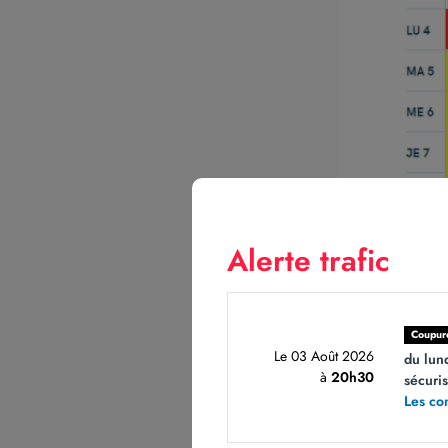
Alerte trafic
Coupur
Le 03 Août 2026
du lun
à
20h30
sécuri
Les co