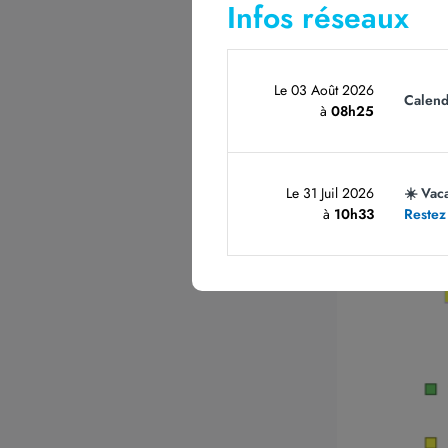
Infos réseaux
Le 03 Août 2026
Calend
à
08h25
Le 31 Juil 2026
☀️ Vac
à
10h33
Restez