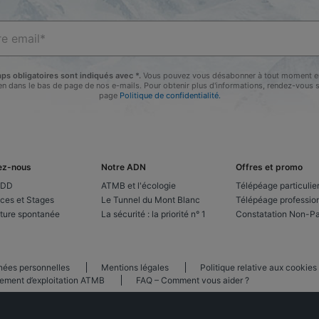
ps obligatoires sont indiqués avec *.
Vous pouvez vous désabonner à tout moment en
lien dans le bas de page de nos e-mails. Pour obtenir plus d'informations, rendez-vous s
page
Politique de confidentialité.
ez-nous
Notre ADN
Offres et promo
CDD
ATMB et l'écologie
Télépéage particulie
ces et Stages
Le Tunnel du Mont Blanc
Télépéage professio
ture spontanée
La sécurité : la priorité n° 1
Constatation Non-P
nées personnelles
Mentions légales
Politique relative aux cookies
ement d’exploitation ATMB
FAQ – Comment vous aider ?