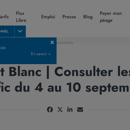
Flux
Payer mon
Tarifs
Emploi
Presse
Blog
Libre
péage
NNEL
les prévisions de trafic du 4 au 10 septembre
uide
En savoir +
 Blanc | Consulter le
fic du 4 au 10 septe