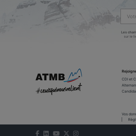
Les cham
sur le 
Rejoign
CDI et 
Alternan
Candida
Vos don
Règl