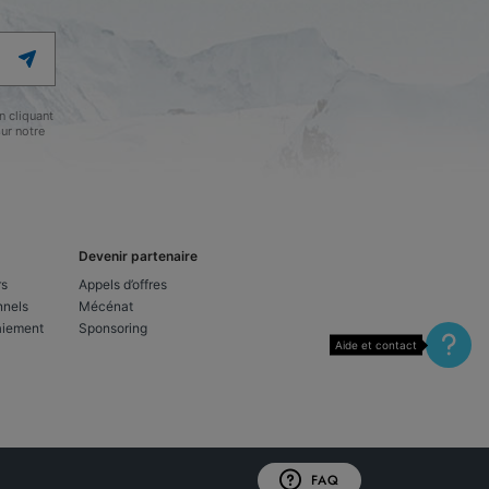
 cliquant
ur notre
Devenir partenaire
rs
Appels d’offres
nnels
Mécénat
aiement
Sponsoring
Aide et contact
FAQ