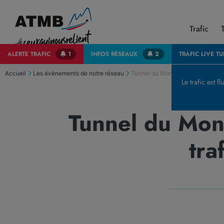
Trafic
ALERTE
TRAFIC
1
INFOS
RÉSEAUX
2
TRAFIC LIVE
TU
Accueil
Les évènements de notre réseau
Tunnel du Mont Blanc | Consulter 
Le trafic est fl
Tunnel du Mont
tra