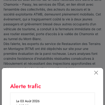
Chamonix – Passy, les services de l’État, en lien étroit avec
l’ensemble des collectivités, des acteurs du secours et la
société exploitante ATMB, demeurent pleinement mobilisés. Cet
événement, qui a tragiquement coûté la vie à deux jeunes
passagers et grièvement blessé deux autres occupants d’un
véhicule de tourisme, a conduit à la fermeture immédiate de cet
axe routier essentiel, porte d’accès à la vallée de Chamonix et
au tunnel du Mont-Blanc.
Dès l’alerte, les experts du service de Restauration des Terrains
en Montagne (RTM) ont été dépêchés sur site pour une
première évaluation de la paroi rocheuse. Leurs analyses font
craindre l’existence d’instabilités résiduelles consécutives à
l’éboulement et nécessitant des inspections approfondies et
des mesures de sécurisation complémentaires.
La nature technique et complexe de ces interventions, menées
en milieu vertical et soumises aux aléas météorologiques,
contraint les autorités à prolonger la fermeture de la RN 205.
Alerte trafic
Les services compétents et les entreprises spécialisées
mandatées par l’exploitant ATMB mettent tout en oeuvre pour
achever ce chantier dans les meilleurs délais, avec un objectif
Le 03 Août 2026
de rétablissement de la circulation courant novembre 2025.