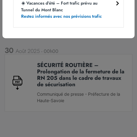
☀️ Vacances d’été – Fort trafic prévu au
Tunnel du Mont Blanc
Restez informés avec nos prévisions trafic
Communiqués de presse
30
Août 2025
00h00
SÉCURITÉ ROUTIÈRE –
Prolongation de la fermeture de la
RN 205 dans le cadre de travaux
de sécurisation
Communiqué de presse - Préfecture de la
Haute-Savoie