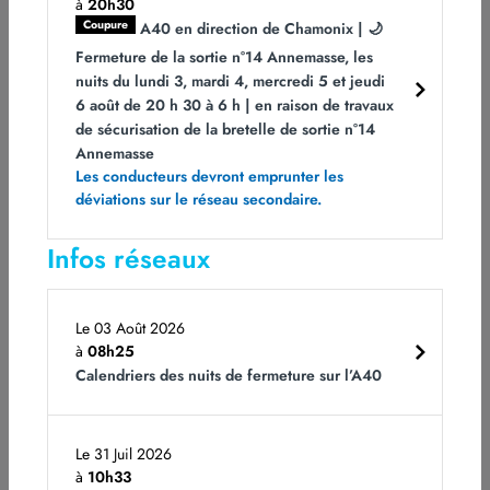
à
20h30
Conscients de l’impact de cette fermeture sur la vie locale et les
Coupure
A40 en direction de Chamonix | 🌙
déplacements, des itinéraires de déviation ont été mis en place.
Fermeture de la sortie n°14 Annemasse, les
La circulation dans le sens Passy – Chamonix est maintenue,
nuits du lundi 3, mardi 4, mercredi 5 et jeudi
mais celle du sens descendant (Chamonix – Passy) est
6 août de 20 h 30 à 6 h | en raison de travaux
basculée sur la voie montante du viaduc des Egratz, instaurant
un double sens de circulation sur cet ouvrage. Il est vivement
de sécurisation de la bretelle de sortie n°14
recommandé aux usagers de la route d’anticiper leurs
Annemasse
déplacements, de respecter les itinéraires de substitution
Les conducteurs devront emprunter les
signalés et de se tenir informés via les canaux d’information
déviations sur le réseau secondaire.
officiels.
La préfète de la Haute-Savoie réaffirme la priorité donnée à la
Infos réseaux
sécurité des usagers et salue la mobilisation des services et de
ATMB mobilisés pour garantir un retour à la normale dans des
conditions de sécurité optimales.
Le 03 Août 2026
—————
à
08h25
Calendriers des nuits de fermeture sur l’A40
Lire l’article ATMB du 20 aout 2025
:
https://www.atmb.com/atmb_event/rn205-accident-en-cours/
Le 31 Juil 2026
à
10h33