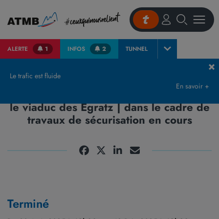
ALERTE
1
INFOS
2
TUNNEL
Accueil
Les évènements de notre réseau
RN205 | Circulation à double sens sur le viaduc des Egratz | dans le cadre de travaux de sécurisation en cours
Le trafic est fluide
En savoir +
RN205 | Circulation à double sens sur
le viaduc des Egratz | dans le cadre de
travaux de sécurisation en cours
Terminé