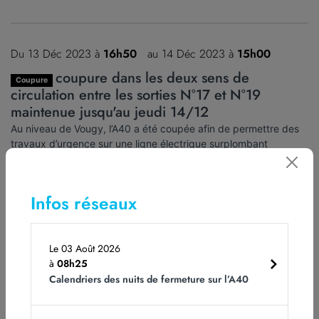
Du 13 Déc 2023 à
16h50
au 14 Déc 2023 à
15h00
coupure dans les deux sens de
Coupure
circulation entre les sorties N°17 et N°19
maintenue jusqu'au jeudi 14/12
Au niveau de Vougy, l’A40 a été coupée afin de permettre des
travaux d’urgence sur une ligne électrique surplombant
l’autoroute.
Les conducteurs circulant en direction de Genève/Mâcon sont
invités à emprunter la sortie la sortie N°19 de Cluses et suivre
Infos réseaux
Bonneville et ceux circulant en direction de Chamonix la sortie
N°17 de Bonneville Est puis suivre Vougy.
Le 03 Août 2026
L’échangeur N°18 de Scionzier en entrée et sortie est fermé.
à
08h25
En direction de Chamonix, les entrées sur l’A40 N°16 et N°17 et
Calendriers des nuits de fermeture sur l’A40
N°19 sont fermées.
En direction de Mâcon/Genève, l’entrée sur l’A40 N°19 est